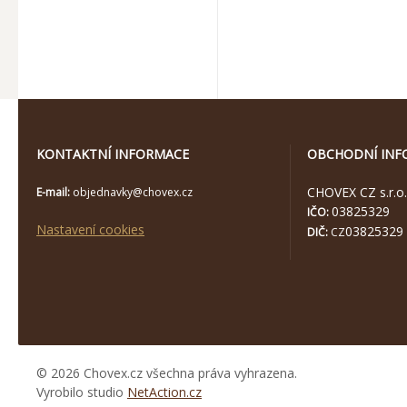
KONTAKTNÍ INFORMACE
OBCHODNÍ INF
CHOVEX CZ s.r.o.
E-mail:
objednavky@chovex.cz
03825329
IČO:
Nastavení cookies
03825329
DIČ:
CZ
© 2026 Chovex.cz všechna práva vyhrazena.
Vyrobilo studio
NetAction.cz