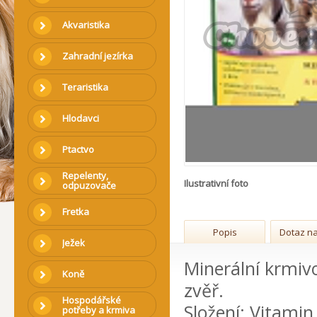
Akvaristika
Zahradní jezírka
Teraristika
Hlodavci
Ptactvo
Repelenty,
Ilustrativní foto
odpuzovače
Fretka
Popis
Dotaz na
Ježek
Minerální krmiv
Koně
zvěř.
Hospodářské
Složení: Vitamin
potřeby a krmiva