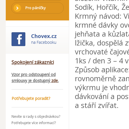
Sodík, Hořčík, Ž
Pro páníčky
Krmný návod: Vi
krmné dávky ovc
jehňata a kůzlat
lžička, dospělá z
vrchovaté čajové 
1ks / den 3 – 4 
Spokojení zákazníci
Způsob aplikac
Vzor pro odstoupení od
rovnoměrně zam
smlouvy je dostupný
zde
.
výkrmu je vhodn
dávkování a pos
Potřebujete poradit?
a stáří zvířat.
Nevíte si rady s objednávkou?
Potřebujete více informací?