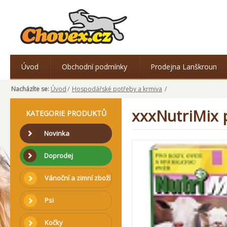
Úvod
Obchodní podmínky
Prodejna Lanškroun
Nacházíte se:
Úvod
/
Hospodářské potřeby a krmiva
/
xxxNutriMix 
KATEGORIE PRODUKTŮ
Novinka
Doprodej
Vánoční a zimní zboží
Psi
Kočky