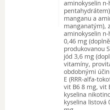
aminokyselin n
pentahydrátem)
manganu a amin
manganatým), z
aminokyselin n-
0,46 mg (dopln
produkovanou S
jód 3,6 mg (do
vitamíny, provi
obdobnými účinky
E (RRR-alfa-toko
vit B6 8 mg, vit
kyselina nikoti
kyselina listová
mg