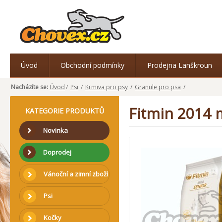
Úvod
Obchodní podmínky
Prodejna Lanškroun
Nacházíte se:
Úvod
/
Psi
/
Krmiva pro psy
/
Granule pro psa
/
Fitmin 2014 
KATEGORIE PRODUKTŮ
Novinka
Doprodej
Vánoční a zimní zboží
Psi
Kočky