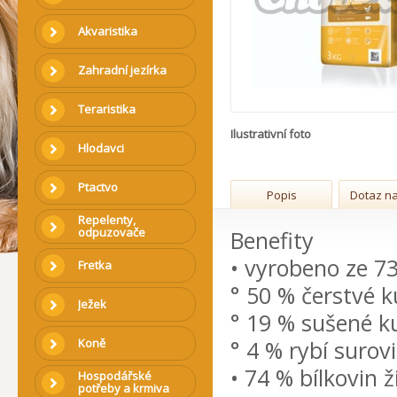
Akvaristika
Zahradní jezírka
Teraristika
Ilustrativní foto
Hlodavci
Ptactvo
Popis
Dotaz na
Repelenty,
odpuzovače
Benefity
• vyrobeno ze 73
Fretka
° 50 % čerstvé 
Ježek
° 19 % sušené k
Koně
° 4 % rybí surov
• 74 % bílkovin 
Hospodářské
potřeby a krmiva