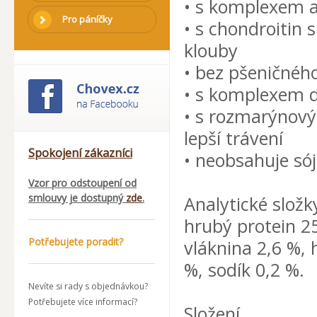
• s komplexem a
Pro páníčky
• s chondroitin
klouby
• bez pšeničného
• s komplexem d
• s rozmarýnový
lepší trávení
Spokojení zákazníci
• neobsahuje sój
Vzor pro odstoupení od
smlouvy je dostupný
zde
.
Analytické složk
hrubý protein 25
Potřebujete poradit?
vláknina 2,6 %, 
%, sodík 0,2 %.
Nevíte si rady s objednávkou?
Potřebujete více informací?
Složení