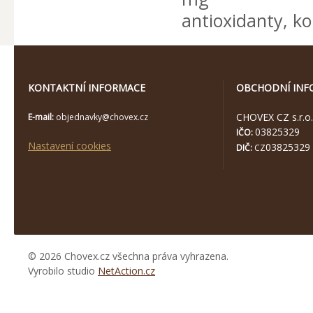
antioxidanty, k
KONTAKTNÍ INFORMACE
OBCHODNÍ INF
CHOVEX CZ s.r.o.
E-mail:
objednavky@chovex.cz
03825329
IČO:
Nastavení cookies
03825329
DIČ:
CZ
© 2026 Chovex.cz všechna práva vyhrazena.
Vyrobilo studio
NetAction.cz
https://www.high-