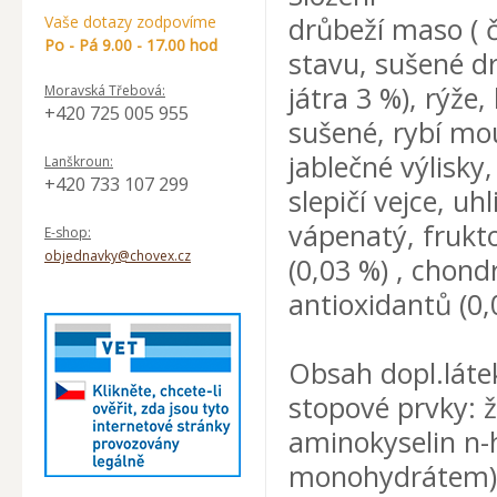
drůbeží maso ( 
Vaše dotazy zodpovíme
Po - Pá 9.00 - 17.00 hod
stavu, sušené d
játra 3 %), rýže
Moravská Třebová:
+420 725 005 955
sušené, rybí mo
jablečné výlisky,
Lanškroun:
+420 733 107 299
slepičí vejce, u
vápenatý, frukto
E-shop:
objednavky@chovex.cz
(0,03 %) , chond
antioxidantů (0,
Obsah dopl.láte
stopové prvky: 
aminokyselin n
monohydrátem),