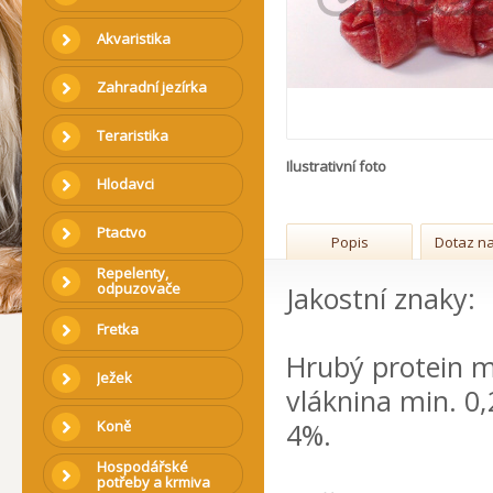
Akvaristika
Zahradní jezírka
Teraristika
Ilustrativní foto
Hlodavci
Ptactvo
Popis
Dotaz na
Repelenty,
odpuzovače
Jakostní znaky:
Fretka
Hrubý protein m
Ježek
vláknina min. 0
Koně
4%.
Hospodářské
potřeby a krmiva