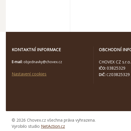
KONTAKTNÍ INFORMACE
OBCHODNÍ INF
CHOVEX CZ s.r.o.
E-mail:
objednavky@chovex.cz
03825329
IČO:
Nastavení cookies
03825329
DIČ:
CZ
© 2026 Chovex.cz všechna práva vyhrazena.
Vyrobilo studio
NetAction.cz