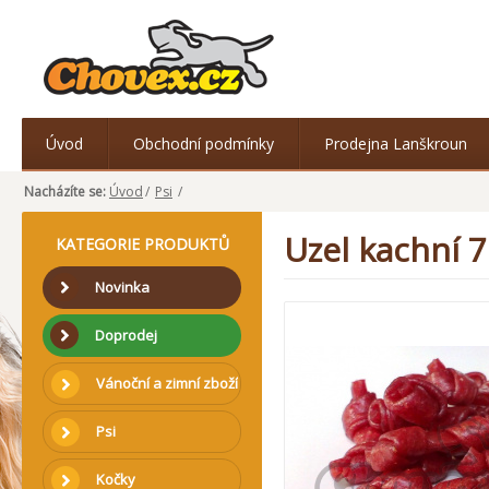
Úvod
Obchodní podmínky
Prodejna Lanškroun
Nacházíte se:
Úvod
/
Psi
/
Uzel kachní 
KATEGORIE PRODUKTŮ
Novinka
Doprodej
Vánoční a zimní zboží
Psi
Kočky