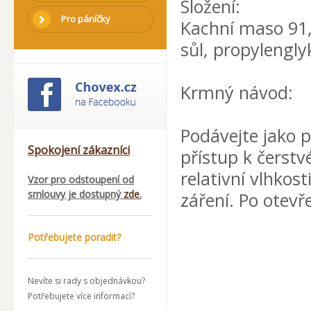
Složení:
Pro páníčky
Kachní maso 91,2
sůl, propylengl
Krmný návod:
Podávejte jako p
Spokojení zákazníci
přístup k čerstv
relativní vlhko
Vzor pro odstoupení od
smlouvy je dostupný
zde
.
záření. Po otevř
Potřebujete poradit?
Nevíte si rady s objednávkou?
Potřebujete více informací?