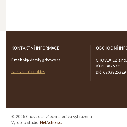
KONTAKTNÍ INFORMACE
OBCHODNÍ INF
CHOVEX CZ s.r.o.
E-mail:
objednavky@chovex.cz
03825329
IČO:
Nastavení cookies
03825329
DIČ:
CZ
© 2026 Chovex.cz všechna práva vyhrazena.
Vyrobilo studio
NetAction.cz