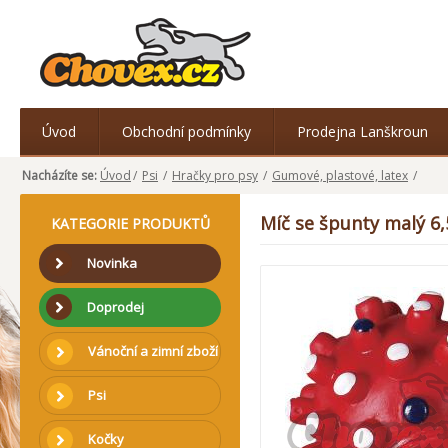
Úvod
Obchodní podmínky
Prodejna Lanškroun
Nacházíte se:
Úvod
/
Psi
/
Hračky pro psy
/
Gumové, plastové, latex
/
Míč se špunty malý 6,
KATEGORIE PRODUKTŮ
Novinka
Doprodej
Vánoční a zimní zboží
Psi
Kočky