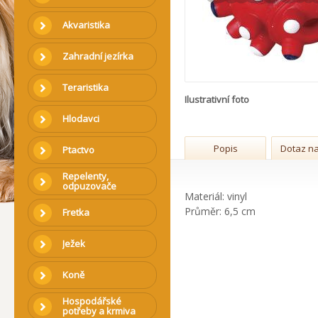
Akvaristika
Zahradní jezírka
Teraristika
Ilustrativní foto
Hlodavci
Popis
Dotaz na
Ptactvo
Repelenty,
odpuzovače
Materiál: vinyl
Průměr: 6,5 cm
Fretka
Ježek
Koně
Hospodářské
potřeby a krmiva