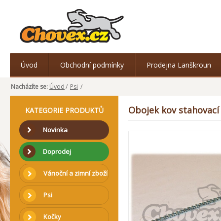
Úvod
Obchodní podmínky
Prodejna Lanškroun
Nacházíte se:
Úvod
/
Psi
/
Obojek kov stahovac
KATEGORIE PRODUKTŮ
Novinka
Doprodej
Vánoční a zimní zboží
Psi
Kočky