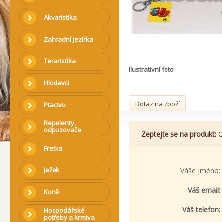
Akvaristika
Zahradní jezírka
Teraristika
Ilustrativní foto
Hlodavci
Dotaz na zboží
Ptactvo
Repelenty,
odpuzovače
Zeptejte se na produkt:
O
Fretka
Ježek
Váše jméno:
Váš email:
Koně
Váš telefon:
Hospodářské
potřeby a krmiva