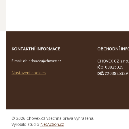
KONTAKTNÍ INFORMACE
OBCHODNÍ INF
CHOVEX CZ s.r.o.
E-mail:
objednavky@chovex.cz
03825329
IČO:
Nastavení cookies
03825329
DIČ:
CZ
© 2026 Chovex.cz všechna práva vyhrazena.
Vyrobilo studio
NetAction.cz