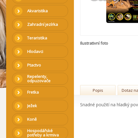
Akvaristika
Zahradní jezírka
Teraristika
Ilustrativní foto
Hlodavci
Ptactvo
Repelenty,
odpuzovače
Popis
Dotaz na
Fretka
Snadné použití na hladký povr
Ježek
Koně
Hospodářské
potřeby a krmiva