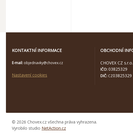
KONTAKTNÍ INFORMACE
OBCHODNÍ INF
CHOVEX CZ s.r.o.
E-mail:
objednavky@chovex.cz
03825329
IČO:
Nastavení cookies
03825329
DIČ:
CZ
© 2026 Chovex.cz všechna práva vyhrazena.
Vyrobilo studio
NetAction.cz