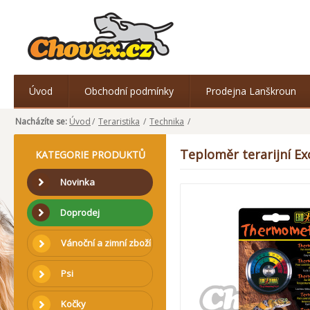
Úvod
Obchodní podmínky
Prodejna Lanškroun
Nacházíte se:
Úvod
/
Teraristika
/
Technika
/
Teploměr terarijní E
KATEGORIE PRODUKTŮ
Novinka
Doprodej
Vánoční a zimní zboží
Psi
Kočky