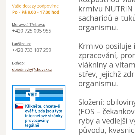
Vaše dotazy zodpovíme
krmivu NUTRIN C
Po - Pá 9.00 - 17.00 hod
sacharidů a tuk
Moravská Třebová:
organismu.
+420 725 005 955
Krmivo posiluje
Lanškroun:
+420 733 107 299
zpracování, pro
vlákniny a vita
E-shop:
objednavky@chovex.cz
střev, jejichž z
organismu.
Složení: obilovi
(FOS – čekankový
ryby a vedlejší 
původu, kvasnic