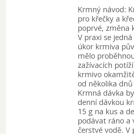
Krmný návod: K
pro křečky a kře
poprvé, změna 
V praxi se jedn
úkor krmiva pů
mělo proběhnou
zažívacích potíž
krmivo okamžitě 
od několika dnů 
Krmná dávka by 
denní dávkou kr
15 g na kus a de
podávat ráno a 
čerstvé vodě. V 