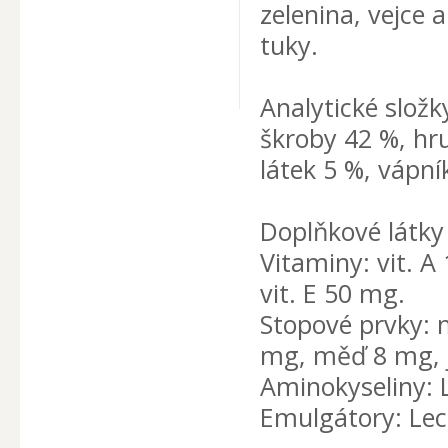
zelenina, vejce a
tuky.
Analytické složk
škroby 42 %, hr
látek 5 %, vápní
Doplňkové látky
Vitaminy: vit. A
vit. E 50 mg.
Stopové prvky: 
mg, měď 8 mg, j
Aminokyseliny: L
Emulgátory: Leci