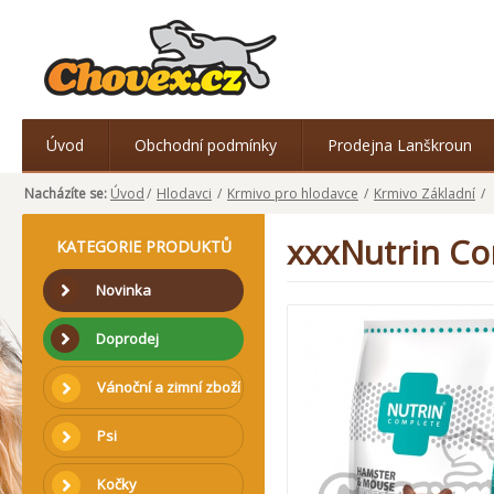
Úvod
Obchodní podmínky
Prodejna Lanškroun
Nacházíte se:
Úvod
/
Hlodavci
/
Krmivo pro hlodavce
/
Krmivo Základní
/
xxxNutrin Co
KATEGORIE PRODUKTŮ
Novinka
Doprodej
Vánoční a zimní zboží
Psi
Kočky