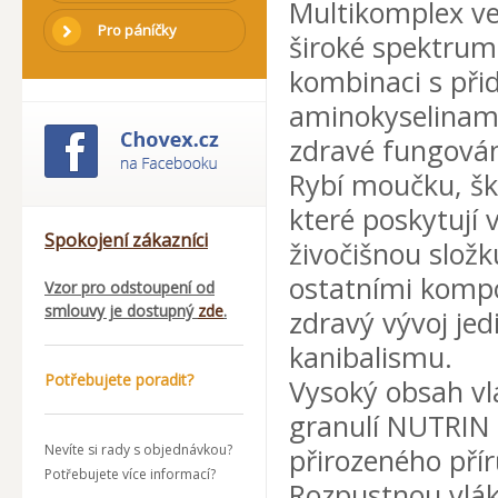
Multikomplex ve
Pro páníčky
široké spektrum 
kombinaci s při
aminokyselinami
zdravé fungová
Rybí moučku, šk
které poskytuj
Spokojení zákazníci
živočišnou složk
ostatními komp
Vzor pro odstoupení od
smlouvy je dostupný
zde
.
zdravý vývoj je
kanibalismu.
Potřebujete poradit?
Vysoký obsah vlá
granulí NUTRIN 
Nevíte si rady s objednávkou?
přirozeného pří
Potřebujete více informací?
Rozpustnou vlákn