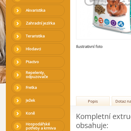
Akvaristika
Zahradní jezírka
Teraristika
Ilustrativní foto
Hlodavci
Ptactvo
Repelenty,
odpuzovače
Fretka
Ježek
Popis
Dotaz na
Koně
Kompletní extru
obsahuje:
Hospodářské
potřeby a krmiva