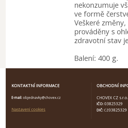
nekonzumuje vše
ve formě čerstv
Veškeré změny, 
prováděny s ohl
zdravotní stav j
Balení: 400 g.
KONTAKTNÍ INFORMACE
OBCHODNÍ INF
CHOVEX CZ s.r.o.
E-mail:
objednavky@chovex.cz
03825329
IČO:
Nastavení cookies
03825329
DIČ:
CZ