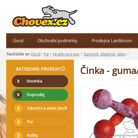
Úvod
Obchodní podmínky
Prodejna Lanškroun
Nacházíte se:
Úvod
/
Psi
/
Hračky pro psy
/
Gumové, plastové, latex
/
Činka - guma
KATEGORIE PRODUKTŮ
Novinka
Doprodej
Vánoční a zimní zboží
Psi
Kočky