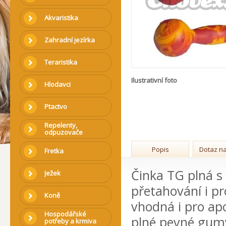
Akvaristika
Zahradní jezírka
Teraristika
Ilustrativní foto
Hlodavci
Ptactvo
Repelenty,
odpuzovače
Popis
Dotaz na
Fretka
Činka TG plná s
Ježek
přetahování i pr
Koně
vhodná i pro apor
Hospodářské
plné pevné gumy,
potřeby a krmiva