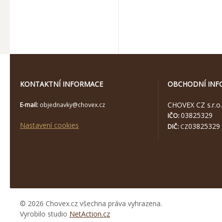
KONTAKTNÍ INFORMACE
OBCHODNÍ INF
CHOVEX CZ s.r.o.
E-mail:
objednavky@chovex.cz
03825329
IČO:
Nastavení cookies
03825329
DIČ:
CZ
© 2026 Chovex.cz všechna práva vyhrazena.
Vyrobilo studio
NetAction.cz