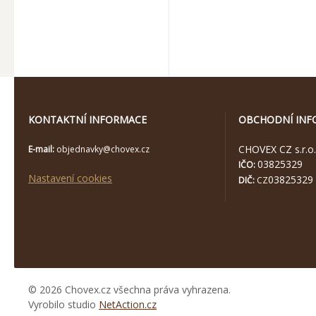
KONTAKTNÍ INFORMACE
OBCHODNÍ INF
CHOVEX CZ s.r.o.
E-mail:
objednavky@chovex.cz
03825329
IČO:
Nastavení cookies
03825329
DIČ:
CZ
© 2026 Chovex.cz všechna práva vyhrazena.
Vyrobilo studio
NetAction.cz