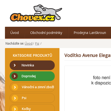
Úvod
Obchodní podmínky
Prodejna Lanškroun
Nacházíte se:
Úvod
/
Psi
/
Vodítko Avenue Elega
KATEGORIE PRODUKTŮ
Novinka
Doprodej
Vánoční a zimní zboží
Psi
Kočky