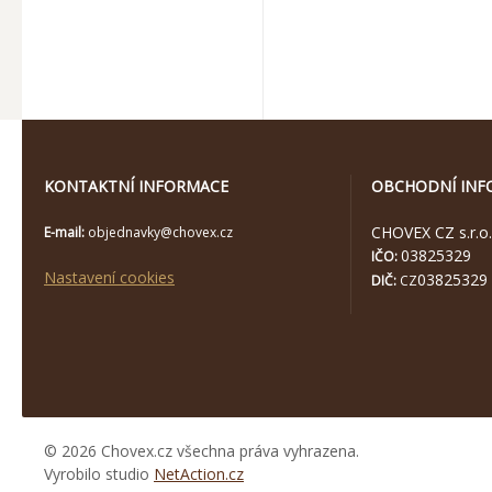
KONTAKTNÍ INFORMACE
OBCHODNÍ INF
CHOVEX CZ s.r.o.
E-mail:
objednavky@chovex.cz
03825329
IČO:
Nastavení cookies
03825329
DIČ:
CZ
© 2026 Chovex.cz všechna práva vyhrazena.
Vyrobilo studio
NetAction.cz