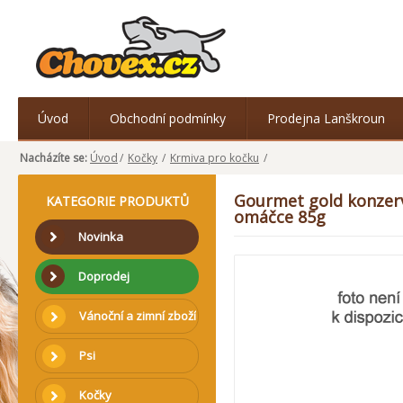
Úvod
Obchodní podmínky
Prodejna Lanškroun
Nacházíte se:
Úvod
/
Kočky
/
Krmiva pro kočku
/
Gourmet gold konzerva
KATEGORIE PRODUKTŮ
omáčce 85g
Novinka
Doprodej
Vánoční a zimní zboží
Psi
Kočky