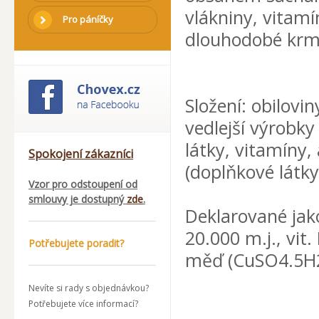
vlákniny, vitam
Pro páníčky
dlouhodobé krm
Složení: obilovi
vedlejší výrobky
látky, vitamíny,
Spokojení zákazníci
(doplňkové látky
Vzor pro odstoupení od
smlouvy je dostupný
zde
.
Deklarované jako
20.000 m.j., vit.
Potřebujete poradit?
měď (CuSO4.5H
Nevíte si rady s objednávkou?
Potřebujete více informací?