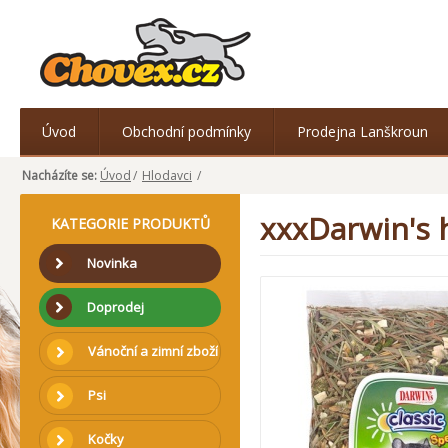
Úvod
Obchodní podmínky
Prodejna Lanškroun
Nacházíte se:
Úvod
/
Hlodavci
/
xxxDarwin's h
KATEGORIE PRODUKTŮ
Novinka
Doprodej
Vánoční a zimní zboží
Psi
Kočky