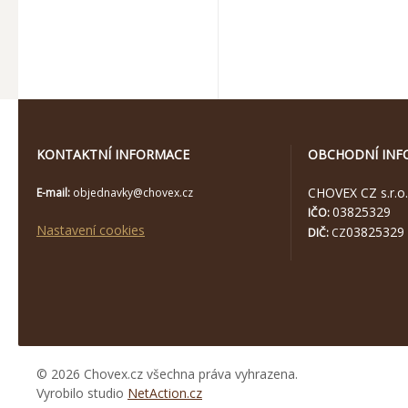
KONTAKTNÍ INFORMACE
OBCHODNÍ INF
CHOVEX CZ s.r.o.
E-mail:
objednavky@chovex.cz
03825329
IČO:
Nastavení cookies
03825329
DIČ:
CZ
© 2026 Chovex.cz všechna práva vyhrazena.
Vyrobilo studio
NetAction.cz