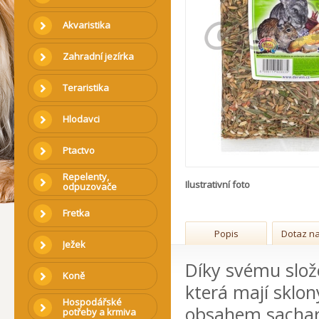
Akvaristika
Zahradní jezírka
Teraristika
Hlodavci
Ptactvo
Repelenty,
Ilustrativní foto
odpuzovače
Fretka
Popis
Dotaz na
Ježek
Díky svému slož
Koně
která mají sklo
Hospodářské
obsahem sachar
potřeby a krmiva