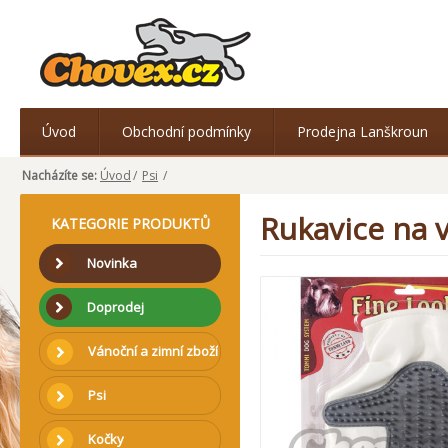
Úvod
Obchodní podmínky
Prodejna Lanškroun
Nacházíte se:
Úvod
/
Psi
/
Rukavice na v
KATEGORIE PRODUKTŮ
Novinka
Doprodej
Vánoční a zimní zboží
Psi
Kočky