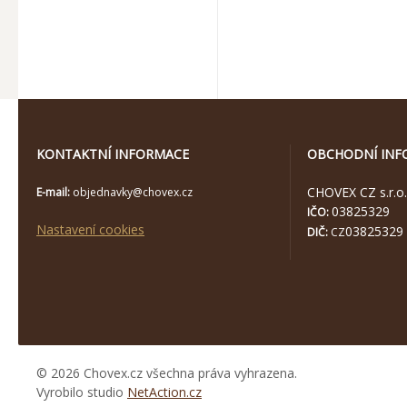
KONTAKTNÍ INFORMACE
OBCHODNÍ INF
CHOVEX CZ s.r.o.
E-mail:
objednavky@chovex.cz
03825329
IČO:
Nastavení cookies
03825329
DIČ:
CZ
© 2026 Chovex.cz všechna práva vyhrazena.
Vyrobilo studio
NetAction.cz