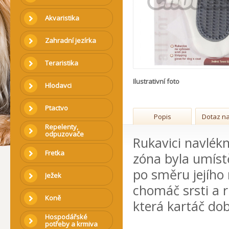
Akvaristika
Zahradní jezírka
Teraristika
Ilustrativní foto
Hlodavci
Ptactvo
Popis
Dotaz na
Repelenty,
odpuzovače
Rukavici navlék
Fretka
zóna byla umístě
po směru jejího 
Ježek
chomáč srsti a 
Koně
která kartáč do
Hospodářské
potřeby a krmiva