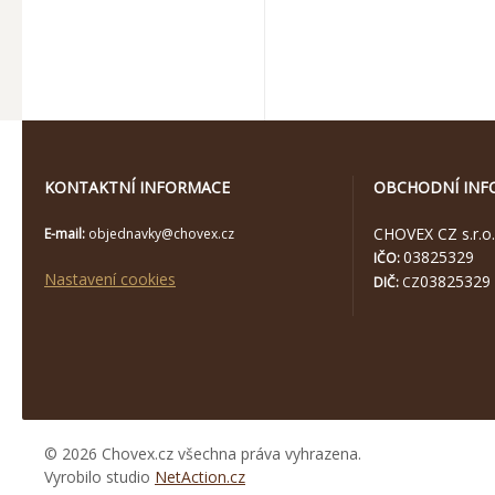
KONTAKTNÍ INFORMACE
OBCHODNÍ INF
CHOVEX CZ s.r.o.
E-mail:
objednavky@chovex.cz
03825329
IČO:
Nastavení cookies
03825329
DIČ:
CZ
© 2026 Chovex.cz všechna práva vyhrazena.
Vyrobilo studio
NetAction.cz