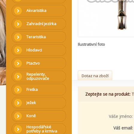
Akvaristika
Zahradní jezírka
Teraristika
Ilustrativní foto
Hlodavci
Ptactvo
Repelenty,
Dotaz na zboží
odpuzovače
Fretka
Zeptejte se na produkt:
T
Ježek
Koně
Váše jméno:
Hospodářské
Váš email:
potřeby a krmiva