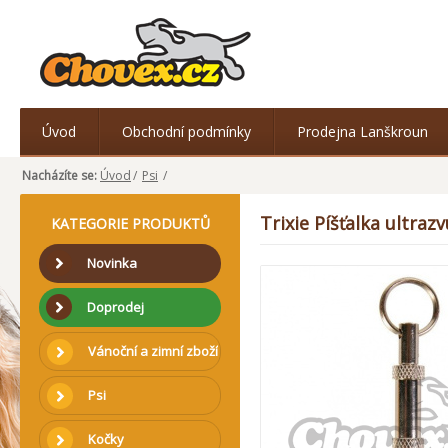
Úvod
Obchodní podmínky
Prodejna Lanškroun
Nacházíte se:
Úvod
/
Psi
/
Trixie Píšťalka ultra
KATEGORIE PRODUKTŮ
Novinka
Doprodej
Vánoční a zimní zboží
Psi
Kočky