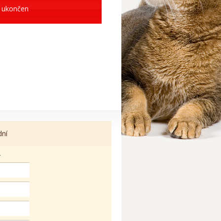
 ukončen
dní
.