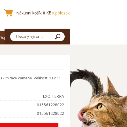
Nákupní košík
0 Kč
0 položek
a,platba
 - imitace kamene. Velikost: 13 x 11
EXO TERRA
015561228022
015561228022