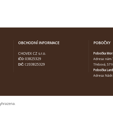
OBCHODNÍ INFORMACE
POBOČKY
CHOVEX CZ s.r.o.
Pobočka Mor
03825329
IČO:
Adresa:
nám.
03825329
DIČ:
CZ
Třebová, 571
Pobočka Lan
Adresa: Nádra
yhrazena.