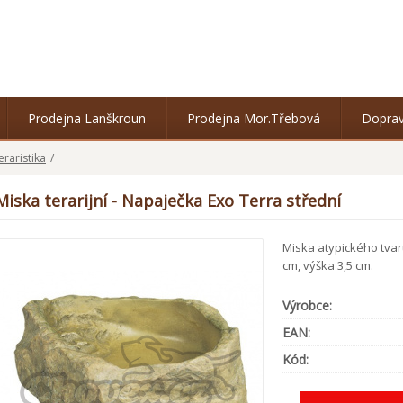
Prodejna Lanškroun
Prodejna Mor.Třebová
Doprav
eraristika
/
Miska terarijní - Napaječka Exo Terra střední
Miska atypického tvaru
cm, výška 3,5 cm.
Výrobce:
EAN:
Kód: