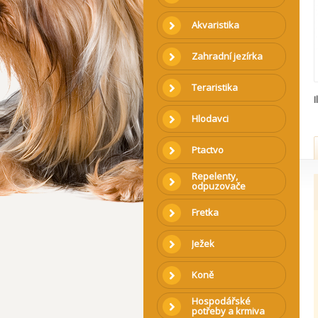
Akvaristika
Zahradní jezírka
Teraristika
I
Hlodavci
Ptactvo
Repelenty,
odpuzovače
Fretka
Ježek
Koně
Hospodářské
potřeby a krmiva