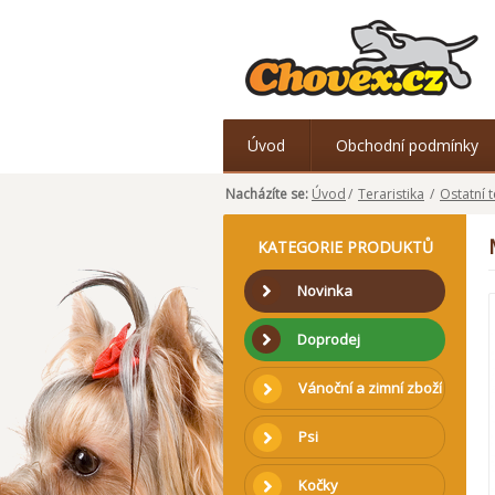
Úvod
Obchodní podmínky
Nacházíte se:
Úvod
/
Teraristika
/
Ostatní t
KATEGORIE PRODUKTŮ
Novinka
Doprodej
Vánoční a zimní zboží
Psi
Kočky