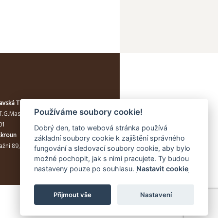
avská Třebová
Používáme soubory cookie!
T.G.Masaryka 114/10a
, Moravská
01
Dobrý den, tato webová stránka používá
škroun
základní soubory cookie k zajištění správného
žní 89, Lanškroun, 56301
fungování a sledovací soubory cookie, aby bylo
možné pochopit, jak s nimi pracujete. Ty budou
nastaveny pouze po souhlasu.
Nastavit cookie
Přijmout vše
Nastavení