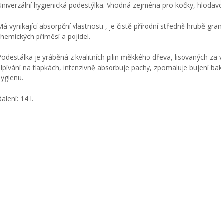
Univerzální hygienická podestýlka. Vhodná zejména pro kočky, hlodavc
Má vynikající absorpční vlastnosti , je čistě přírodní středně hrubě gr
chemických příměsí a pojidel.
Podestálka je yráběná z kvalitních pilin měkkého dřeva, lisovaných za 
ulpívání na tlapkách, intenzivně absorbuje pachy, zpomaluje bujení ba
hygienu.
alení: 14 l.