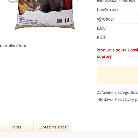
Moravská Třebová:
Lanškroun:
Výrobce:
EAN:
Kód:
lustrativní foto
Produkt je pouze k oso
dopravy
Zařazeno v kategoriích:
Hlodavci
Podestýlky p
Popis
Dotaz na zboží