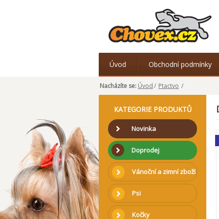
Úvod
Obchodní podmínky
Nacházíte se:
Úvod
/
Ptactvo
/
KATEGORIE PRODUKTŮ
Novinka
Doprodej
Vánoční a zimní zboží
Psi
Kočky