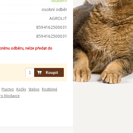
skladem
osobní odběr
AGROLIT
8594162500031
8594162500031
bnímu odběru, nelze předat do
Ptactvo
Kočky
Stelivo
Rostlinné
ro hlodavce