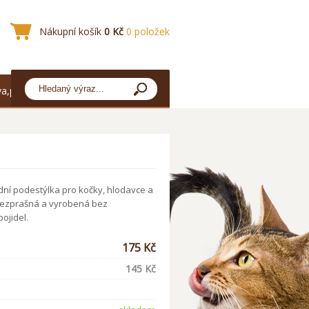
Nákupní košík
0 Kč
0 položek
a,platba
odní podestýlka pro kočky, hlodavce a
 bezprašná a vyrobená bez
ojidel.
175 Kč
145 Kč