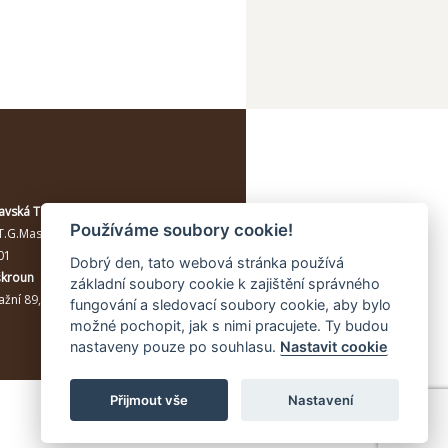
avská Třebová
Používáme soubory cookie!
T.G.Masaryka 114/10a
, Moravská
01
Dobrý den, tato webová stránka používá
škroun
základní soubory cookie k zajištění správného
žní 89, Lanškroun, 56301
fungování a sledovací soubory cookie, aby bylo
možné pochopit, jak s nimi pracujete. Ty budou
nastaveny pouze po souhlasu.
Nastavit cookie
Přijmout vše
Nastavení