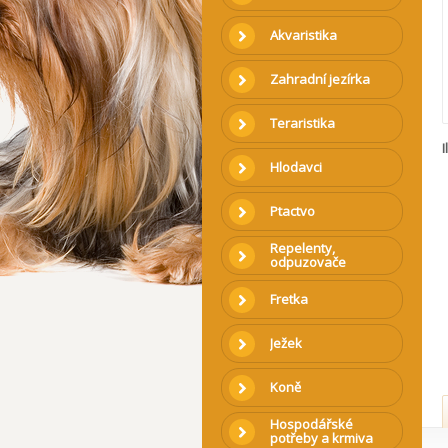
Akvaristika
Zahradní jezírka
Teraristika
I
Hlodavci
Ptactvo
Repelenty,
odpuzovače
Fretka
Ježek
Koně
Hospodářské
potřeby a krmiva