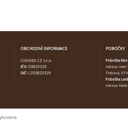
OBCHODNÍ INFORMACE
POBOČKY
CHOVEX CZ s.r.o.
Pobočka Mor
03825329
IČO:
Adresa:
nám.
03825329
DIČ:
CZ
Třebová, 571
Pobočka Lan
Adresa: Nádra
yhrazena.