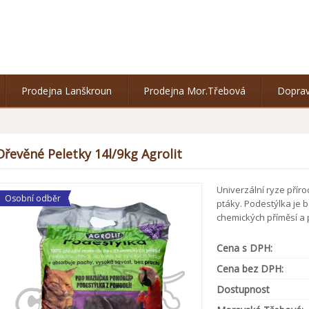
Prodejna Lanškroun
Prodejna Mor.Třebová
Doprav
Dřevěné Peletky 14l/9kg Agrolit
Univerzální ryze přír
Osobní odběr
ptáky. Podestýlka je
chemických příměsí a p
Cena s DPH:
Cena bez DPH:
Dostupnost