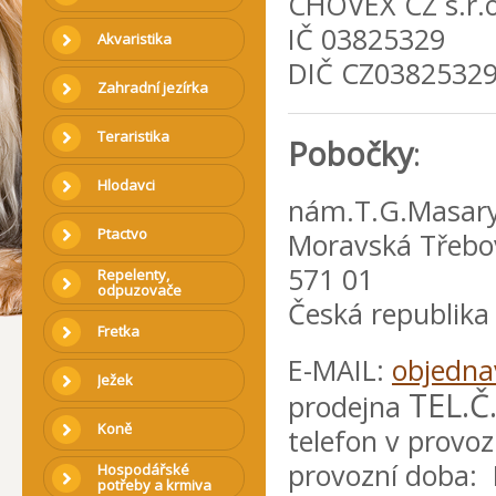
CHOVEX CZ s.r.o
IČ 03825329
Akvaristika
DIČ CZ0382532
Zahradní jezírka
Teraristika
Pobočky
:
Hlodavci
nám.T.G.Masary
Ptactvo
Moravská Třebo
571 01
Repelenty,
odpuzovače
Česká republika
Fretka
E-MAIL:
objedna
Ježek
TEL.Č
prodejna
Koně
telefon v provo
provozní doba:
Hospodářské
potřeby a krmiva