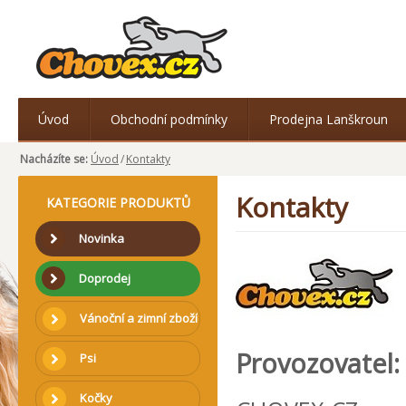
Úvod
Obchodní podmínky
Prodejna Lanškroun
Nacházíte se:
Úvod
/
Kontakty
Kontakty
KATEGORIE PRODUKTŮ
Novinka
Doprodej
Vánoční a zimní zboží
Provozovatel:
Psi
Kočky