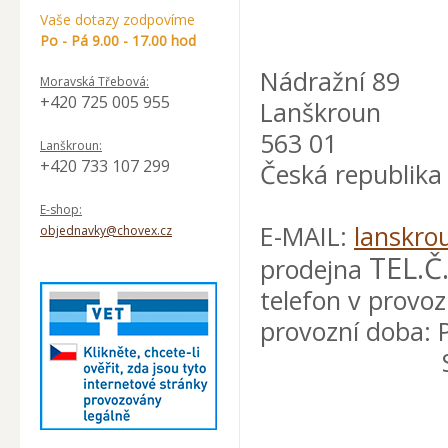
Vaše dotazy zodpovíme
Po - Pá 9.00 - 17.00 hod
Nádražní 89
Moravská Třebová:
+420 725 005 955
Lanškroun
563 01
Lanškroun:
+420 733 107 299
Česká republika
E-shop:
E-MAIL:
lanskro
objednavky@chovex.cz
TEL.Č
prodejna
telefon v provo
provozní doba: 
SO 8-1