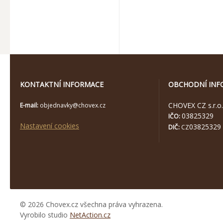
KONTAKTNÍ INFORMACE
OBCHODNÍ INF
CHOVEX CZ s.r.o.
E-mail:
objednavky@chovex.cz
03825329
IČO:
Nastavení cookies
03825329
DIČ:
CZ
© 2026 Chovex.cz všechna práva vyhrazena.
Vyrobilo studio
NetAction.cz