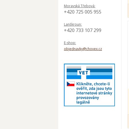
Moravská Třebová:
+420 725 005 955
Lanškroun:
+420 733 107 299
E-shop:
objednavky@chovex.cz