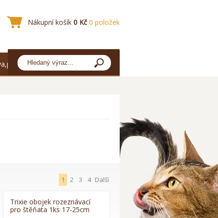
Nákupní košík
0 Kč
0 položek
a,platba
1
2
3
4
Další
Trixie obojek rozeznávací
pro štěňata 1ks 17-25cm