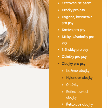
Cestování se psem
Hračky pro psy
Hygiena, kosmetika
pro psy
Krmiva pro psy
Misky, zásobníky pro
psy
Náhubky pro psy
Oblečky pro psy
Obojky pro psy
Kožené obojky
Nylonové obojky
Ohlávky
Reflexní,svítící
obojky
Řetízkové obojky