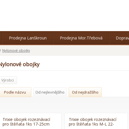
Prodejna Lanškroun
Prodejna Mor.Třebová
Doprav
/
Nylonové obojky
Nylonové obojky
Výrobci
Podle názvu
Od nejlevnějšího
Od nejdražšího
Trixie obojek rozeznávací
Trixie obojek rozeznávací
pro štěňata 1ks 17-25cm
pro štěňata 1ks M-L 22-
35cm