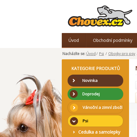
Úvod
Obchodní podmínky
Nacházíte se:
Úvod
/
Psi
/
Obojky pro psy
KATEGORIE PRODUKTŮ
Novinka
Doprodej
Vánoční a zimní zboží
Psi
Cedulka a samolepky