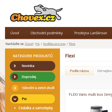
Úvod
Obchodní podmínky
Prodejna Lanškroun
Nacházíte se:
Úvod
/
Psi
/
Vodítka pro psy
/
Flexi
Flexi
KATEGORIE PRODUKTŮ
Novinka
Podle názvu
Od nejlev
Doprodej
Vánoční a zimní zboží
FLEXI Vario multi box čern
Psi
Cedulka a samolepky