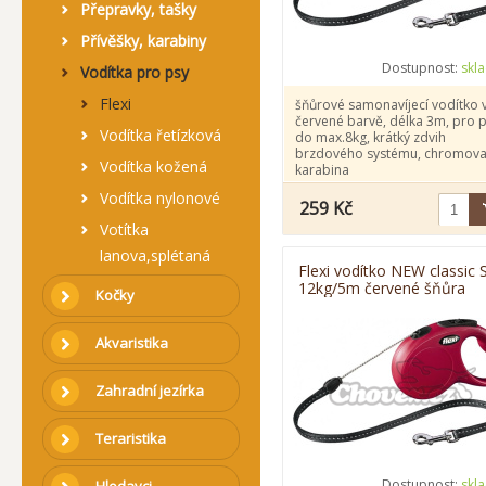
Přepravky, tašky
Přívěšky, karabiny
Dostupnost:
skl
Vodítka pro psy
Flexi
šňůrové samonavíjecí vodítko 
červené barvě, délka 3m, pro 
Vodítka řetízková
do max.8kg, krátký zdvih
brzdového systému, chromov
Vodítka kožená
karabina
Vodítka nylonové
259 Kč
Votítka
lanova,splétaná
Flexi vodítko NEW classic 
12kg/5m červené šňůra
Kočky
Akvaristika
Zahradní jezírka
Teraristika
Dostupnost:
skl