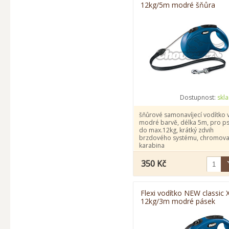
12kg/5m modré šňůra
Dostupnost:
skl
šňůrové samonavíjecí vodítko 
modré barvě, délka 5m, pro p
do max.12kg, krátký zdvih
brzdového systému, chromov
karabina
350 Kč
Flexi vodítko NEW classic 
12kg/3m modré pásek