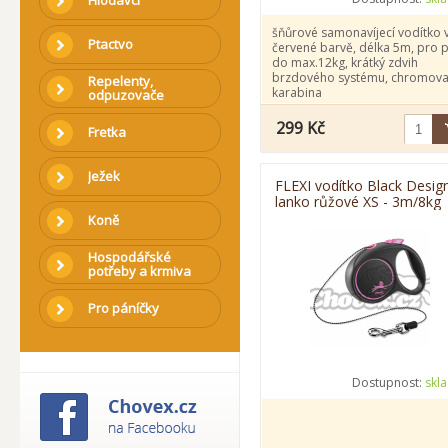
Hlodavci
šňůrové samonavíjecí vodítko 
Ptactvo
červené barvě, délka 5m, pro 
do max.12kg, krátký zdvih
brzdového systému, chromov
Repelenty,
karabina
odpuzovače
299 Kč
Fretka
Ježek
FLEXI vodítko Black Desig
lanko růžové XS - 3m/8kg
Koně
Hospodářské
potřeby a krmiva
Pro páníčky
Dostupnost:
skl