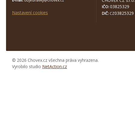
CHOVEX CZ s.r.o.
E-mail:
objednavky@chovex.cz
03825329
IČO:
Nastavení cookies
03825329
DIČ:
CZ
© 2026 Chovex.cz všechna práva vyhrazena.
Vyrobilo studio
NetAction.cz
https://www.high-
endrolex.com/26