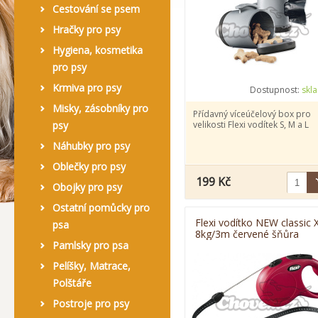
Cestování se psem
Hračky pro psy
Hygiena, kosmetika
pro psy
Krmiva pro psy
Dostupnost:
skl
Misky, zásobníky pro
Přídavný víceúčelový box pro
psy
velikosti Flexi vodítek S, M a L
Náhubky pro psy
Oblečky pro psy
199 Kč
Obojky pro psy
Ostatní pomůcky pro
Flexi vodítko NEW classic 
psa
8kg/3m červené šňůra
Pamlsky pro psa
Pelíšky, Matrace,
Polštáře
Postroje pro psy