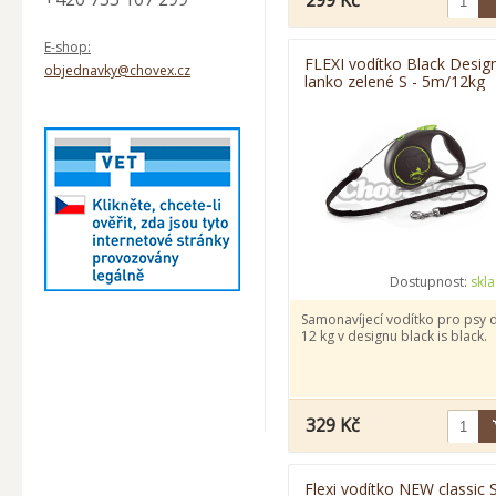
299 Kč
E-shop:
FLEXI vodítko Black Desig
objednavky@chovex.cz
lanko zelené S - 5m/12kg
Dostupnost:
skl
Samonavíjecí vodítko pro psy 
12 kg v designu black is black.
329 Kč
Flexi vodítko NEW classic 