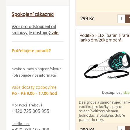
Spokojení zákazníci
299 Kč
Vzor pro odstoupení od
smlouvy je dostupný
zde
.
Vodítko FLEXI Safari žiraf
lanko 5m/20kg modrá
Potřebujete poradit?
Nevíte si rady s objednávkou?
Potřebujete více informací?
Vaše dotazy zodpovíme
Dostupnost:
skl
Po - Pá 9.00 - 17.00 hod
Designové a samonavíjecí lank
Moravská Třebová:
vodítko pro kočky a psy do
+420 725 005 955
střední velikosti plemen.
Jednoduchá obsluha, dobře
padne do ruky.
Lanškroun:
+420 733 107 299