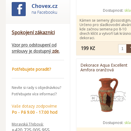
Dostupnost:
skl
Kámen se semeny glossostigm
Určeno pro sladkovodní akvári
kde začnou semena po 8-10
Spokojení zákazníci
dnech klíčit a vytvoří tak krásn
dekoraci.
Vzor pro odstoupení od
199 Kč
smlouvy je dostupný
zde
.
Dekorace Aqua Excellent
Potřebujete poradit?
Amfora oranžová
8,2x6,8x13cm
Nevíte si rady s objednávkou?
Potřebujete více informací?
Vaše dotazy zodpovíme
Po - Pá 9.00 - 17.00 hod
Dostupnost:
skl
Moravská Třebová:
+420 725 005 955