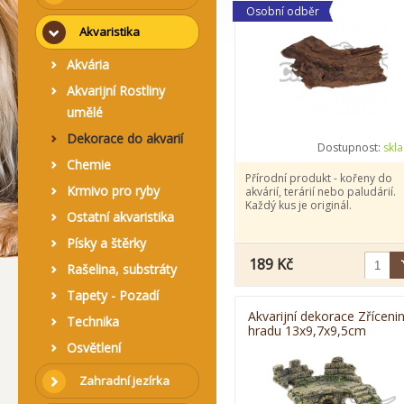
Osobní odběr
Akvaristika
Akvária
Akvarijní Rostliny
umělé
Dekorace do akvarií
Dostupnost:
skl
Chemie
Přírodní produkt - kořeny do
Krmivo pro ryby
akvárií, terárií nebo paludárií.
Každý kus je originál.
Ostatní akvaristika
Písky a štěrky
189 Kč
Rašelina, substráty
Tapety - Pozadí
Akvarijní dekorace Zříceni
Technika
hradu 13x9,7x9,5cm
Osvětlení
Zahradní jezírka