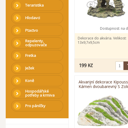
Teraristika
Hlodavci
Dostupnost:
na d
Ptactvo
Dekorace do akvária. Velikost:
Repelenty,
13x9,7x9,5cm
odpuzovače
Fretka
199 Kč
Ježek
Koně
Akvarijní dekorace Kipouss
Kámen dvoubarevný S Zol
Hospodářské
potřeby a krmiva
Pro páníčky