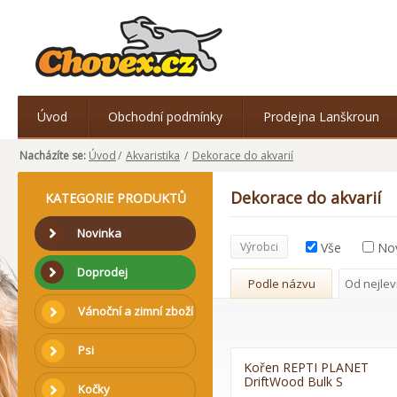
Úvod
Obchodní podmínky
Prodejna Lanškroun
Nacházíte se:
Úvod
/
Akvaristika
/
Dekorace do akvarií
Dekorace do akvarií
KATEGORIE PRODUKTŮ
Novinka
Výrobci
Vše
No
Doprodej
Podle názvu
Od nejlev
Vánoční a zimní zboží
Psi
Kořen REPTI PLANET
DriftWood Bulk S
Kočky