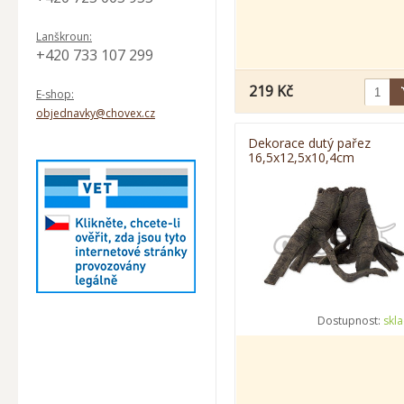
Lanškroun:
+420 733 107 299
219 Kč
E-shop:
objednavky@chovex.cz
Dekorace dutý pařez
16,5x12,5x10,4cm
Dostupnost:
skl