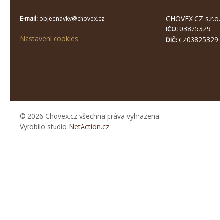
CHOVEX CZ s.r.o.
E-mail:
objednavky@chovex.cz
03825329
IČO:
Nastavení cookies
03825329
DIČ:
CZ
© 2026 Chovex.cz všechna práva vyhrazena.
Vyrobilo studio
NetAction.cz
https://www.high-
endrolex.com/26