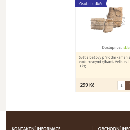
Osobní odběr
Dostupnost:
skl
Světle béžový přírodní kámen 
vodorovnými rýhami. Velikost L
3 kg.
299 Kč
KONTAKTNÍ INFORMACE
OBCHODNÍ INF