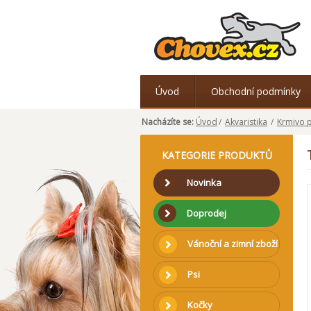
Úvod
Obchodní podmínky
Nacházíte se:
Úvod
/
Akvaristika
/
Krmivo 
KATEGORIE PRODUKTŮ
Novinka
Doprodej
Vánoční a zimní zboží
Psi
Kočky