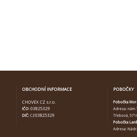
OBCHODNÍ INFORMACE
POBOČKY
CHOVEX CZ s.r.o.
Pobočka Mor
03825329
IČO:
Adresa:
nám.
03825329
DIČ:
CZ
Třebová, 571
Pobočka Lan
Adresa: Nádra