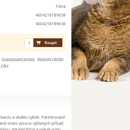
Tetra
4004218189638
4004218189638
Granulované krmivo
Akvarijní rybičky
 ryby
 barvu a vitalitu rybek. Patentované
braná směs vysoce výživných přísad
živu. Neznečišťují a nekalí vodu.