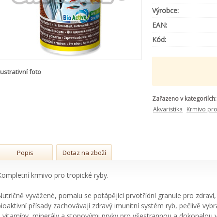
Výrobce:
EAN:
Kód:
lustrativní foto
Zařazeno v kategoriích:
Akvaristika
Krmivo pro
Popis
Dotaz na zboží
Kompletní krmivo pro tropické ryby.
Nutričně vyvážené, pomalu se potápějící prvotřídní granule pro zdraví,
bioaktivní přísady zachovávají zdravý imunitní systém ryb, pečlivě vy
s vitamíny, minerály a stopovými prvky pro všestrannou a dokonalou vý