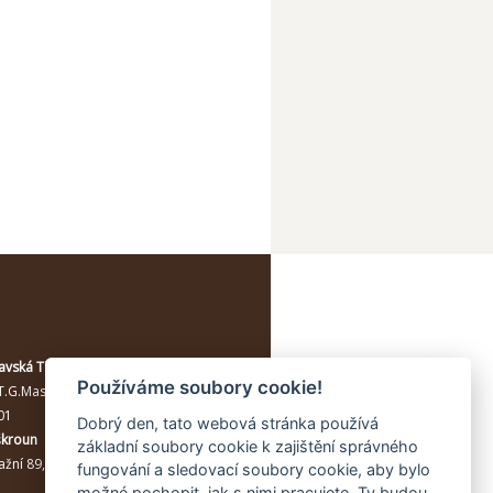
avská Třebová
Používáme soubory cookie!
T.G.Masaryka 114/10a
, Moravská
01
Dobrý den, tato webová stránka používá
škroun
základní soubory cookie k zajištění správného
žní 89, Lanškroun, 56301
fungování a sledovací soubory cookie, aby bylo
možné pochopit, jak s nimi pracujete. Ty budou