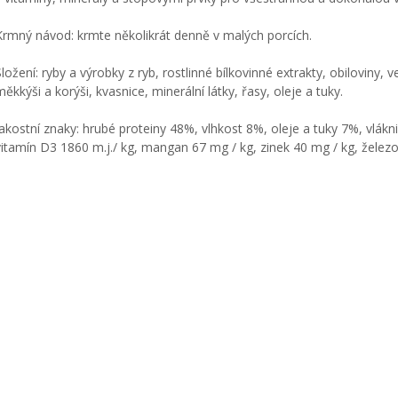
Krmný návod: krmte několikrát denně v malých porcích.
Složení: ryby a výrobky z ryb, rostlinné bílkovinné extrakty, obiloviny,
měkkýši a korýši, kvasnice, minerální látky, řasy, oleje a tuky.
Jakostní znaky: hrubé proteiny 48%, vlhkost 8%, oleje a tuky 7%, vlákn
vitamín D3 1860 m.j./ kg, mangan 67 mg / kg, zinek 40 mg / kg, železo