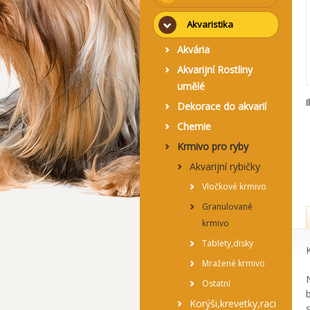
Akvaristika
Akvária
Akvarijní Rostliny
umělé
I
Dekorace do akvarií
Chemie
Krmivo pro ryby
Akvarijní rybičky
Vločkové krmivo
Granulované
krmivo
Tablety,disky
Mražené krmivo
Ostatní
Korýši,krevetky,raci