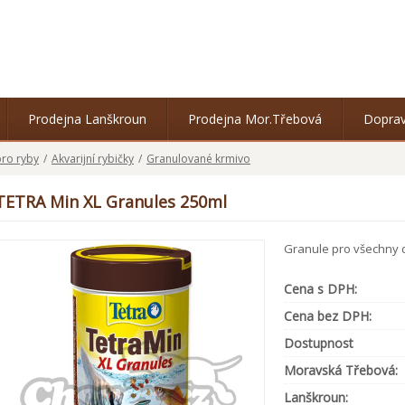
Prodejna Lanškroun
Prodejna Mor.Třebová
Doprav
pro ryby
/
Akvarijní rybičky
/
Granulované krmivo
TETRA Min XL Granules 250ml
Granule pro všechny d
Cena s DPH:
Cena bez DPH:
Dostupnost
Moravská Třebová:
Lanškroun: