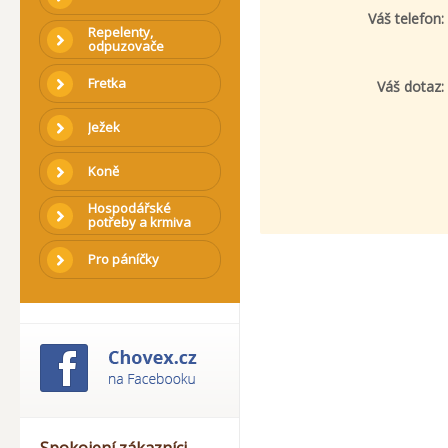
Váš telefon:
Repelenty,
odpuzovače
Fretka
Váš dotaz:
Ježek
Koně
Hospodářské
potřeby a krmiva
Pro páníčky