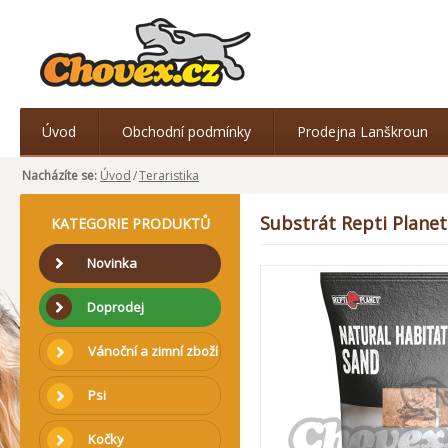
Úvod
Obchodní podmínky
Prodejna Lanškroun
Nacházíte se:
Úvod
/
Teraristika
Substrát Repti Planet
KATEGORIE PRODUKTŮ
Novinka
Doprodej
Vánoční a zimní zboží
Psi
Kočky