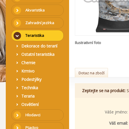
Akvaristika
Zahradní jezírka
Teraristika
Ilustrativní foto
Dekorace do terarií
Ostatní teraristika
Chemie
Krmivo
Dotaz na zboží
Podestýlky
Technika
Zeptejte se na produkt:
S
Teraria
Osvětlení
Váše jméno:
Hlodavci
Váš email:
Ptactvo