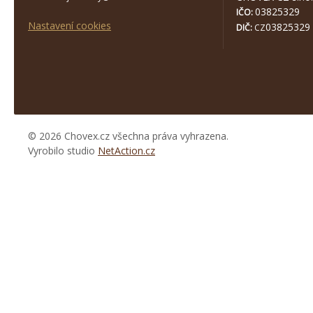
03825329
IČO:
Nastavení cookies
03825329
DIČ:
CZ
© 2026 Chovex.cz všechna práva vyhrazena.
Vyrobilo studio
NetAction.cz
https://www.high-
endrolex.com/26