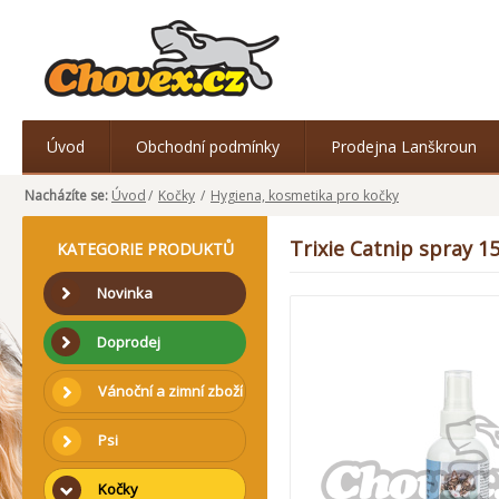
Úvod
Obchodní podmínky
Prodejna Lanškroun
Nacházíte se:
Úvod
/
Kočky
/
Hygiena, kosmetika pro kočky
Trixie Catnip spray 1
KATEGORIE PRODUKTŮ
Novinka
Doprodej
Vánoční a zimní zboží
Psi
Kočky