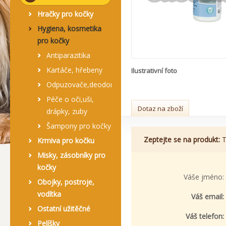
Hračky pro kočky
Hygiena, kosmetika
pro kočky
Antiparazitika
Kartáče, hřebeny
Ilustrativní foto
Odpuzovače,deodoranty,ubrousky
Péče o oči,uši,
Dotaz na zboží
drápky, zuby
Šampony pro kočky
Zeptejte se na produkt:
T
Krmiva pro kočku
Misky, zásobníky pro
kočky
Váše jméno:
Obojky, postroje,
vodítka
Váš email:
Ostatní užitěčné
Váš telefon:
Pelíšky