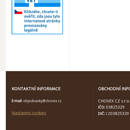
KONTAKTNÍ INFORMACE
OBCHODNÍ INF
CHOVEX CZ s.r.o.
E-mail:
objednavky@chovex.cz
03825329
IČO:
Nastavení cookies
03825329
DIČ:
CZ