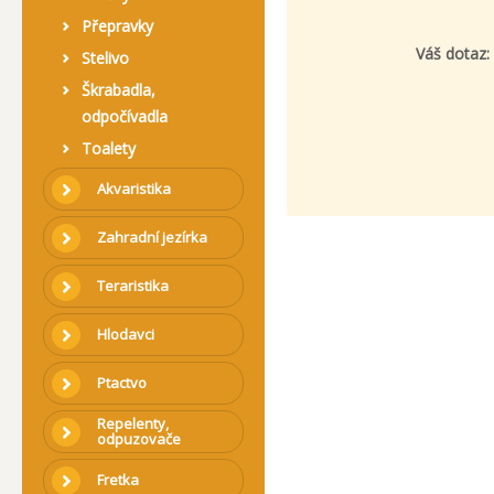
Přepravky
Váš dotaz:
Stelivo
Škrabadla,
odpočívadla
Toalety
Akvaristika
Zahradní jezírka
Teraristika
Hlodavci
Ptactvo
Repelenty,
odpuzovače
Fretka