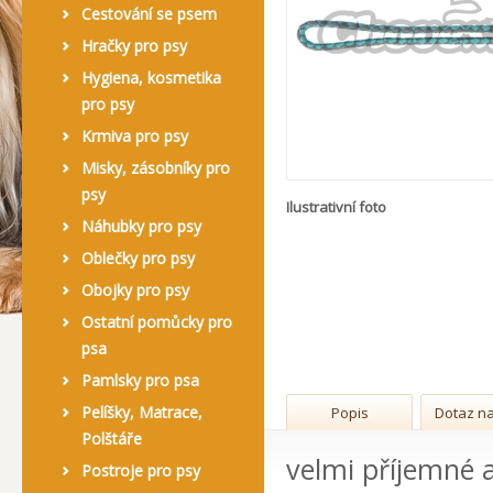
Cestování se psem
Hračky pro psy
Hygiena, kosmetika
pro psy
Krmiva pro psy
Misky, zásobníky pro
psy
Ilustrativní foto
Náhubky pro psy
Oblečky pro psy
Obojky pro psy
Ostatní pomůcky pro
psa
Pamlsky pro psa
Pelíšky, Matrace,
Popis
Dotaz na
Polštáře
velmi příjemné 
Postroje pro psy