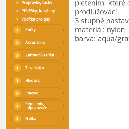
pletením, které
Přepravky, tašky
prodlužovací
Přívěšky, karabiny
3 stupně nastav
Vodítka pro psy
materiál: nylon
Kočky
barva: aqua/graf
Akvaristika
Zahradní jezírka
Teraristika
Hlodavci
Ptactvo
Repelenty,
odpuzovače
Fretka