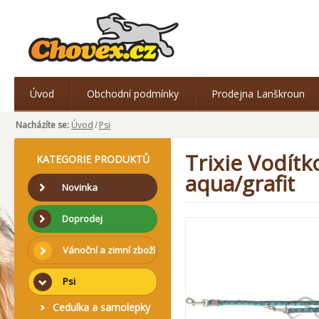
Úvod
Obchodní podmínky
Prodejna Lanškroun
Nacházíte se:
Úvod
/
Psi
Trixie Vodít
KATEGORIE PRODUKTŮ
aqua/grafit
Novinka
Doprodej
Vánoční a zimní zboží
Psi
Cedulka a samolepky