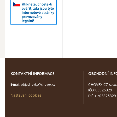
KONTAKTNÍ INFORMACE
OBCHODNÍ INF
CHOVEX CZ s.r.o.
E-mail:
objednavky@chovex.cz
03825329
IČO:
Nastavení cookies
03825329
DIČ:
CZ