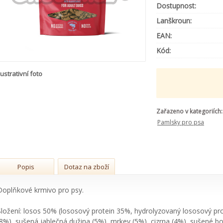
Dostupnost:
Lanškroun:
EAN:
Kód:
lustrativní foto
Zařazeno v kategoriích:
Pamlsky pro psa
Popis
Dotaz na zboží
Doplňkové krmivo pro psy.
Složení: losos 50% (lososový protein 35%, hydrolyzovaný lososový pro
(8%), sušená jablečná dužina (5%), mrkev (5%), cizrna (4%), sušené bo