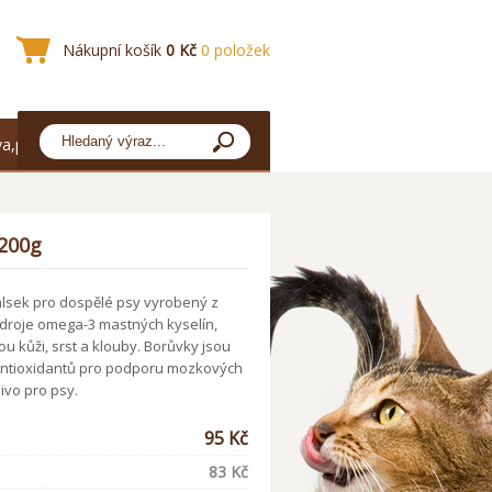
Nákupní košík
0 Kč
0 položek
a,platba
200g
sek pro dospělé psy vyrobený z
zdroje omega-3 mastných kyselín,
u kůži, srst a klouby. Borůvky jsou
ntioxidantů pro podporu mozkových
ivo pro psy.
95 Kč
83 Kč