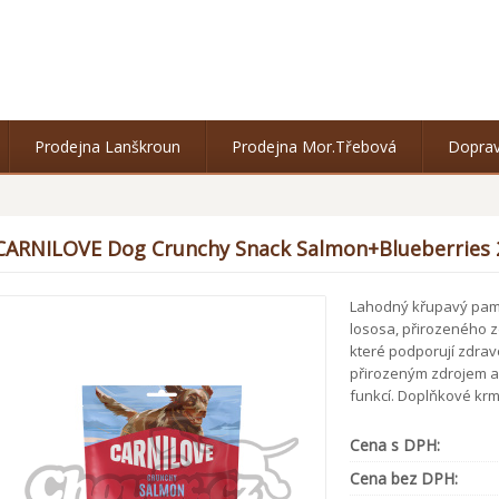
Prodejna Lanškroun
Prodejna Mor.Třebová
Doprav
CARNILOVE Dog Crunchy Snack Salmon+Blueberries 
Lahodný křupavý paml
lososa, přirozeného 
které podporují zdravo
přirozeným zdrojem a
funkcí. Doplňkové krm
Cena s DPH:
Cena bez DPH: