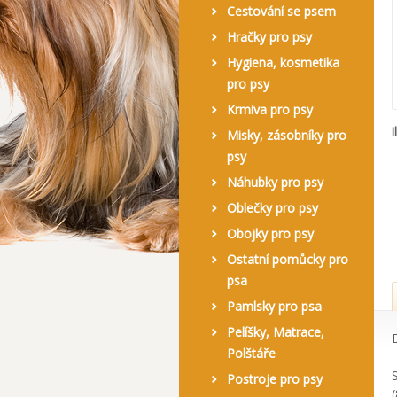
Cestování se psem
Hračky pro psy
Hygiena, kosmetika
pro psy
Krmiva pro psy
I
Misky, zásobníky pro
psy
Náhubky pro psy
Oblečky pro psy
Obojky pro psy
Ostatní pomůcky pro
psa
Pamlsky pro psa
Pelíšky, Matrace,
Polštáře
Postroje pro psy