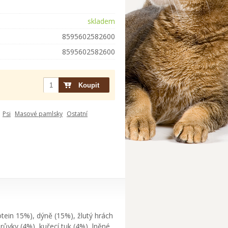
skladem
8595602582600
8595602582600
Psi
Masové pamlsky
Ostatní
tein 15%), dýně (15%), žlutý hrách
růvky (4%), kuřecí tuk (4%), lněné