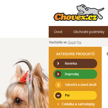
Úvod
Obchodní podmínky
Nacházíte se:
Úvod
/
Psi
KATEGORIE PRODUKTŮ
Novinka
Doprodej
Vánoční a zimní zboží
Psi
Cedulka a samolepky