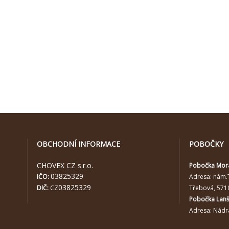
OBCHODNÍ INFORMACE
POBOČKY
CHOVEX CZ s.r.o.
Pobočka Mor
03825329
IČO:
Adresa:
nám.
03825329
DIČ:
CZ
Třebová, 571
Pobočka Lan
Adresa: Nádra