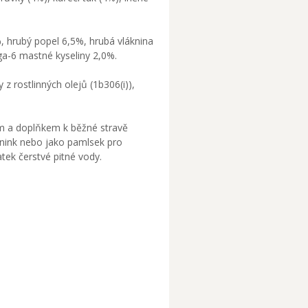
%, hrubý popel 6,5%, hrubá vláknina
a-6 mastné kyseliny 2,0%.
z rostlinných olejů (1b306(i)),
 a doplňkem k běžné stravě
énink nebo jako pamlsek pro
tek čerstvé pitné vody.