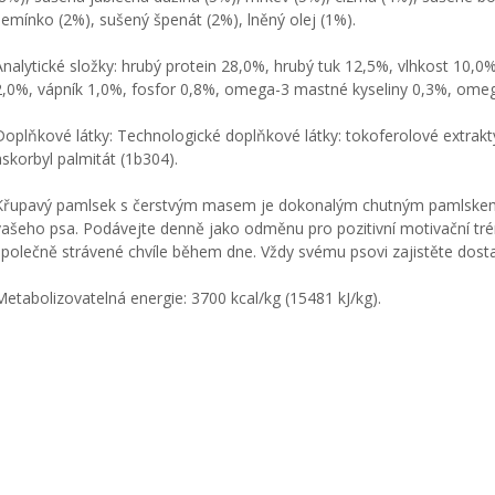
semínko (2%), sušený špenát (2%), lněný olej (1%).
Analytické složky: hrubý protein 28,0%, hrubý tuk 12,5%, vlhkost 10,0
2,0%, vápník 1,0%, fosfor 0,8%, omega-3 mastné kyseliny 0,3%, omeg
Doplňkové látky: Technologické doplňkové látky: tokoferolové extrakty 
askorbyl palmitát (1b304).
Křupavý pamlsek s čerstvým masem je dokonalým chutným pamlskem
vašeho psa. Podávejte denně jako odměnu pro pozitivní motivační tr
společně strávené chvíle během dne. Vždy svému psovi zajistěte dosta
Metabolizovatelná energie: 3700 kcal/kg (15481 kJ/kg).