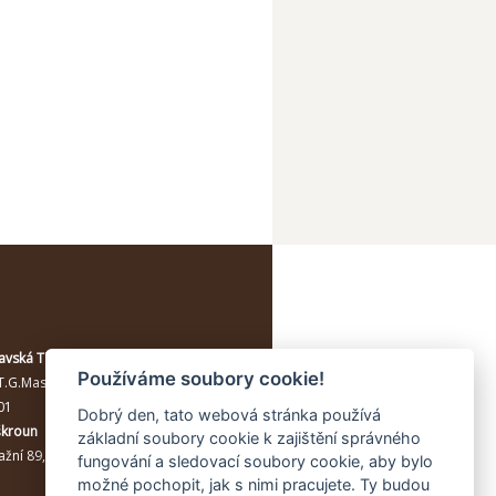
avská Třebová
Používáme soubory cookie!
T.G.Masaryka 114/10a
, Moravská
01
Dobrý den, tato webová stránka používá
škroun
základní soubory cookie k zajištění správného
žní 89, Lanškroun, 56301
fungování a sledovací soubory cookie, aby bylo
možné pochopit, jak s nimi pracujete. Ty budou