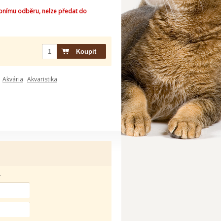
bnímu odběru, nelze předat do
Akvária
Akvaristika
.