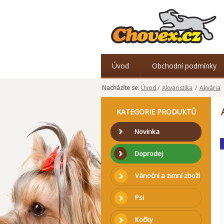
Úvod
Obchodní podmínky
Nacházíte se:
Úvod
/
Akvaristika
/
Akvária
KATEGORIE PRODUKTŮ
Novinka
Doprodej
Vánoční a zimní zboží
Psi
Kočky