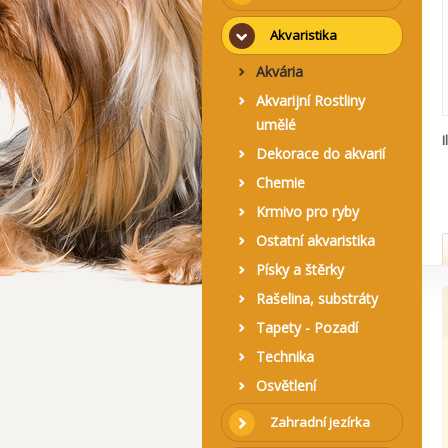
Akvaristika
Akvária
Akvarijní Rostliny
umělé
I
Dekorace do akvarií
Chemie
Krmivo pro ryby
Ostatní akvaristika
Písky a štěrky
Rašelina, substráty
Tapety - Pozadí
Technika
Osvětlení
Zahradní jezírka