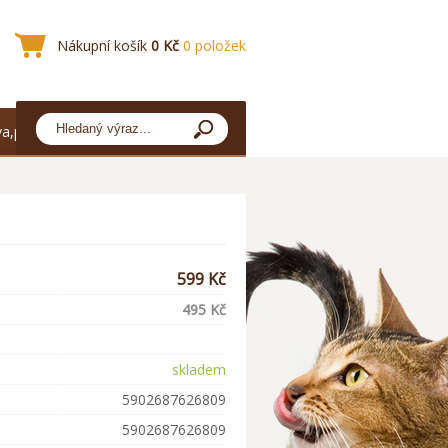
Nákupní košík
0 Kč
0 položek
a,platba
599 Kč
495 Kč
skladem
5902687626809
5902687626809