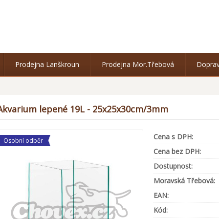
Prodejna Lanškroun
Prodejna Mor.Třebová
Doprav
Akvarium lepené 19L - 25x25x30cm/3mm
Cena s DPH:
Osobní odběr
Cena bez DPH:
Dostupnost:
Moravská Třebová:
EAN:
Kód: