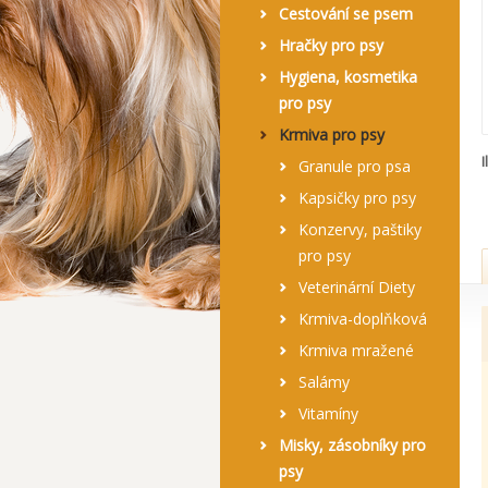
Cestování se psem
Hračky pro psy
Hygiena, kosmetika
pro psy
Krmiva pro psy
I
Granule pro psa
Kapsičky pro psy
Konzervy, paštiky
pro psy
Veterinární Diety
Krmiva-doplňková
Krmiva mražené
Salámy
Vitamíny
Misky, zásobníky pro
psy