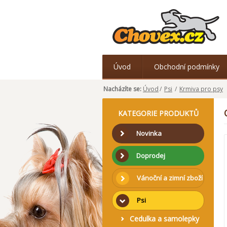
Úvod
Obchodní podmínky
Nacházíte se:
Úvod
/
Psi
/
Krmiva pro psy
KATEGORIE PRODUKTŮ
Novinka
Doprodej
Vánoční a zimní zboží
Psi
Cedulka a samolepky