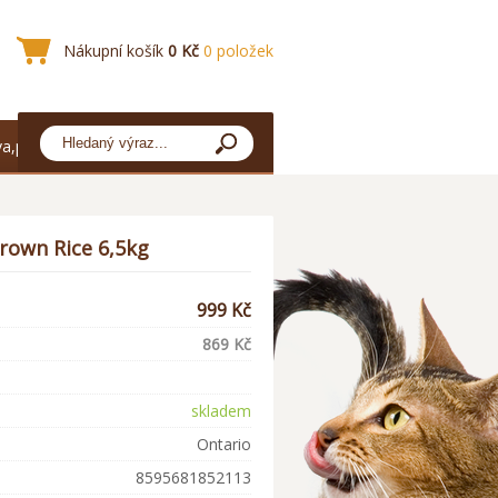
Nákupní košík
0 Kč
0 položek
a,platba
rown Rice 6,5kg
999 Kč
869 Kč
skladem
Ontario
8595681852113