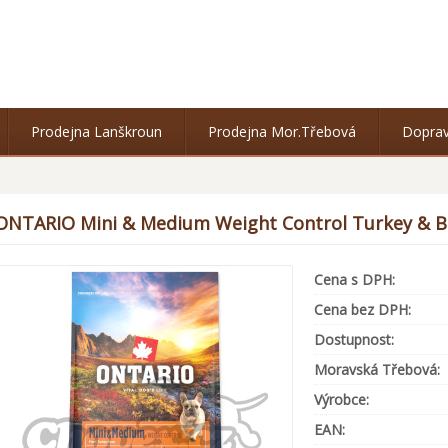
Prodejna Lanškroun
Prodejna Mor.Třebová
Doprav
ONTARIO Mini & Medium Weight Control Turkey & B
Cena s DPH:
Cena bez DPH:
Dostupnost:
Moravská Třebová:
Výrobce:
EAN: