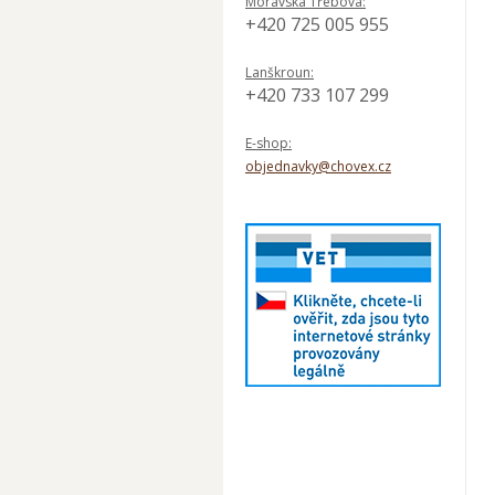
Moravská Třebová:
+420 725 005 955
Lanškroun:
+420 733 107 299
E-shop:
objednavky@chovex.cz