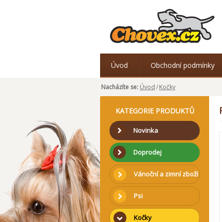
Úvod
Obchodní podmínky
Nacházíte se:
Úvod
/
Kočky
KATEGORIE PRODUKTŮ
Novinka
Doprodej
Vánoční a zimní zboží
Psi
Kočky