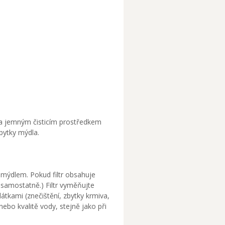
 a jemným čisticím prostředkem
zbytky mýdla.
r mýdlem. Pokud filtr obsahuje
jí samostatně.) Filtr vyměňujte
látkami (znečištění, zbytky krmiva,
nebo kvalitě vody, stejně jako při