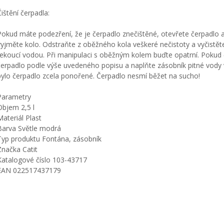
Čištění čerpadla:
Pokud máte podezření, že je čerpadlo znečištěné, otevřete čerpadlo 
vyjměte kolo. Odstraňte z oběžného kola veškeré nečistoty a vyčistě
tekoucí vodou. Při manipulaci s oběžným kolem buďte opatrní. Pokud 
čerpadlo podle výše uvedeného popisu a naplňte zásobník pitné vody
bylo čerpadlo zcela ponořené. Čerpadlo nesmí běžet na sucho!
Parametry
Objem 2,5 l
Materiál Plast
Barva Světle modrá
Typ produktu Fontána, zásobník
Značka Catit
Katalogové číslo 103-43717
EAN 022517437179