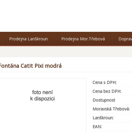
Prodejna Lanškroun
Prodejna Mor.Třebová
Doprav
Fontána Catit Pixi modrá
Cena s DPH:
Cena bez DPH:
Dostupnost
Moravská Třebová:
Lanškroun:
EAN: