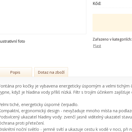
Kód:
Zařazeno v kategoriích:
lustrativní foto
Plast
Popis
Dotaz na zboží
Fontána pro kočky je vybavena energeticky úsporným a velmi tichým 
vypne, když je hladina vody příliš nízká. Filtr s trojím účinkem zajišťu
Velmi tiché, energeticky úsporné čerpadlo.
Kompaktní, ergonomický design - nevyžaduje mnoho místa na podlaze
Podsvícený ukazatel hladiny vody: zvenčí jasně viditelný ukazatel stavu
Ochrana proti přetečení.
Diskrétní noční světlo - jemně svítí a ukazuje cestu k vodě v noci, při 