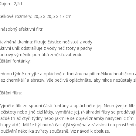
Objem: 2,5 l
Celkové rozměry: 20,5 x 20,5 x 17 cm
násobný efektivní filtr:
Bavlněná tkanina: filtruje částice nečistot z vody
Aktivní uhlí: odstraňuje z vody nečistoty a pachy
Iontový výměník: pomáhá změkčovat vodu
Čištění fontánky:
Jednou týdně umyjte a opláchněte fontánu na pití měkkou houbičkou
bez chemikálií a abraziv. Vše pečlivě opláchněte, aby nikde nezůstaly 
ištění filtru:
Vyjměte filtr ze spodní části fontány a opláchněte jej. Neumývejte filt
nečistoty nebo jiné cizí látky, vyměňte jej. (Náhradní filtry se prodáva
každé tři až čtyři týdny nebo jakmile se objeví známky nasycení cizími 
chlupy atd.). Může být nutná častější výměna v závislosti na prostředí 
používání několika zvířaty současně. Viz návod k obsluze.