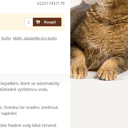
022517437179
Kočky
Misky, zásobníky pro kočky
čerpadlem, které se automaticky
je důkladně vyčištěnou vodu.
, fontánu lze snadno zvednout.
 naplnění.
nízké hladině vody bliká červeně.