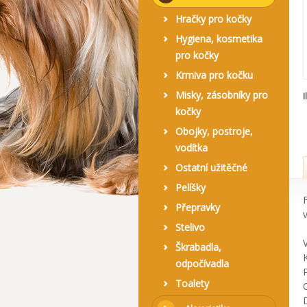
Hračky pro kočky
Hygiena, kosmetika
pro kočky
Krmiva pro kočku
Misky, zásobníky pro
I
kočky
Obojky, postroje,
vodítka
Ostatní užitěčné
Pelíšky
Přepravky
Stelivo
Škrabadla,
odpočívadla
Toalety