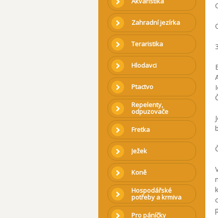
Akvaristika
Zahradní jezírka
Teraristika
3
Hlodavci
Ptactvo
Repelenty,
odpuzovače
Fretka
Č
Ježek
Koně
Hospodářské
potřeby a krmiva
Pro páníčky