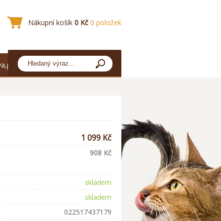
Nákupní košík
0 Kč
0 položek
a,platba
1 099 Kč
908 Kč
skladem
skladem
022517437179