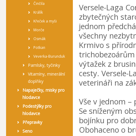
Činčila
Versele-Laga Co
Králík
zbytečných staro
Křeček a myši
jednom předchází
Morče
všechny nezbytn
Osmák
Krmivo s příro
Potkan
trichobezoárům 
Veverka-Burunduk
výtažek z brus
Pamlsky, tyčinky
cesty. Versele-L
Vitamíny, minerální
veterináři na z
doplňky
Napaječky, misky pro
hlodavce
Vše v jednom – 
Podestýlky pro
Se sníženým obs
hlodavce
bojínku pro dobr
Přepravky
Obohaceno o bru
Seno