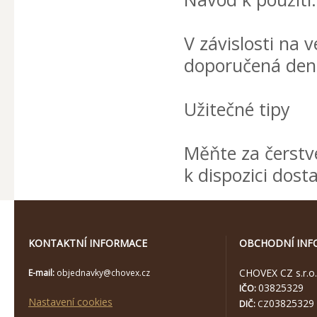
V závislosti na 
doporučená denn
Užitečné tipy
Měňte za čerstv
k dispozici dost
KONTAKTNÍ INFORMACE
OBCHODNÍ INF
CHOVEX CZ s.r.o.
E-mail:
objednavky@chovex.cz
03825329
IČO:
Nastavení cookies
03825329
DIČ:
CZ