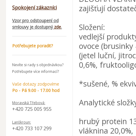
zajišťují dostat
Spokojení zákazníci
Vzor pro odstoupení od
Složení:
smlouvy je dostupný
zde
.
vedlejší produkt
ovoce (brusinky 
Potřebujete poradit?
(jetel luční, jitr
0,6%, fruktoolig
Nevíte si rady s objednávkou?
Potřebujete více informací?
*sušené, % ekvi
Vaše dotazy zodpovíme
Po - Pá 9.00 - 17.00 hod
Analytické složk
Moravská Třebová:
+420 725 005 955
hrubý protein 13
Lanškroun:
+420 733 107 299
vláknina 20,0%,