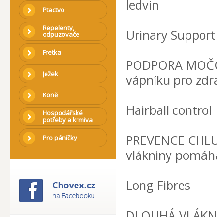
ledvin
Ptactvo
Repelenty,
Urinary Support
odpuzovače
Fretka
PODPORA MOČOV
Ježek
vápníku pro zdr
Koně
Hairball control
Hospodářské
potřeby a krmiva
PREVENCE CHLU
Pro páníčky
vlákniny pomáh
Long Fibres
DLOUHÁ VLÁKNIN