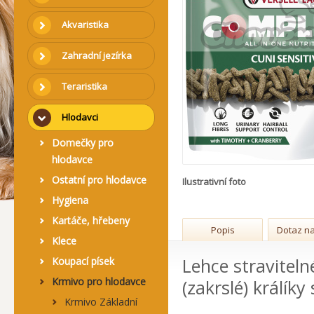
Akvaristika
Zahradní jezírka
Teraristika
Hlodavci
Domečky pro
hlodavce
Ostatní pro hlodavce
Ilustrativní foto
Hygiena
Kartáče, hřebeny
Popis
Dotaz na
Klece
Lehce stravitel
Koupací písek
Krmivo pro hlodavce
(zakrslé) králíky
Krmivo Základní