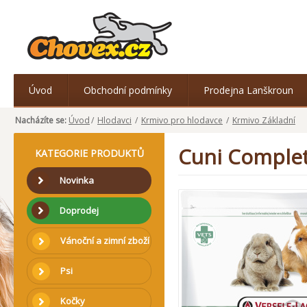
Úvod
Obchodní podmínky
Prodejna Lanškroun
Nacházíte se:
Úvod
/
Hlodavci
/
Krmivo pro hlodavce
/
Krmivo Základní
Cuni Complet
KATEGORIE PRODUKTŮ
Novinka
Doprodej
Vánoční a zimní zboží
Psi
Kočky