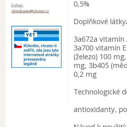
0,5%
E-shop:
objednavky@chovex.cz
Doplňkové látky/
3a672a vitamín 
3a700 vitamín E
(železo) 100 mg
mg, 3b405 (měď)
0,2 mg
Technologické d
antioxidanty, po
Návod k použití: