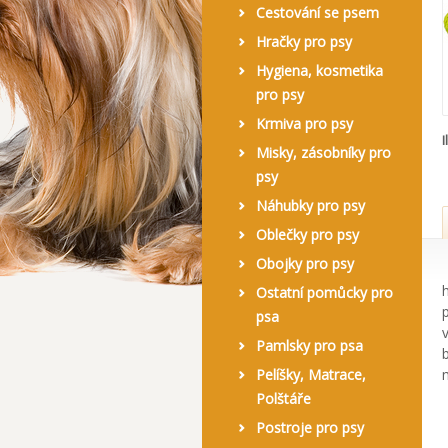
Cestování se psem
Hračky pro psy
Hygiena, kosmetika
pro psy
Krmiva pro psy
I
Misky, zásobníky pro
psy
Náhubky pro psy
Oblečky pro psy
Obojky pro psy
Ostatní pomůcky pro
psa
Pamlsky pro psa
Pelíšky, Matrace,
Polštáře
Postroje pro psy