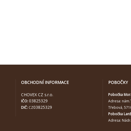
OBCHODNÍ INFORMACE
POBOČKY
CHOVEX CZ s.r.o.
Pobočka Mor
03825329
IČO:
Adresa:
nám.
03825329
DIČ:
CZ
Třebová, 571
Pobočka Lan
Adresa: Nádra