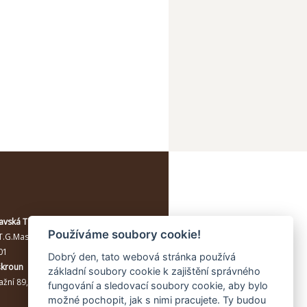
avská Třebová
Používáme soubory cookie!
T.G.Masaryka 114/10a
, Moravská
01
Dobrý den, tato webová stránka používá
škroun
základní soubory cookie k zajištění správného
žní 89, Lanškroun, 56301
fungování a sledovací soubory cookie, aby bylo
možné pochopit, jak s nimi pracujete. Ty budou