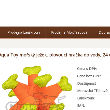
Prodejna Lanškroun
Prodejna Mor.Třebová
Doprav
Aqua Toy mořský ježek, plovoucí hračka do vody, 24
Cena s DPH:
Cena bez DPH:
Dostupnost
Moravská Třebová:
Lanškroun:
EAN: