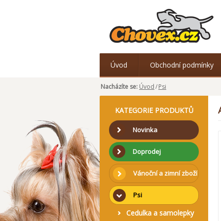
Úvod
Obchodní podmínky
Nacházíte se:
Úvod
/
Psi
KATEGORIE PRODUKTŮ
Novinka
Doprodej
Vánoční a zimní zboží
Psi
Cedulka a samolepky