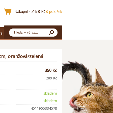
Nákupní košík
0 Kč
0 položek
a,platba
 cm, oranžová/zelená
350 Kč
289 Kč
skladem
skladem
4011905334578