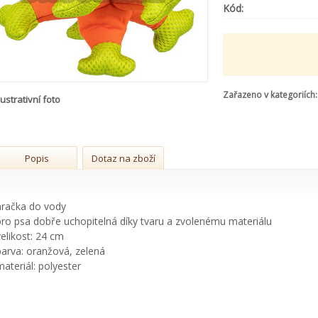
Kód:
Zařazeno v kategoriích:
lustrativní foto
Popis
Dotaz na zboží
hračka do vody
pro psa dobře uchopitelná díky tvaru a zvolenému materiálu
velikost: 24 cm
barva: oranžová, zelená
materiál: polyester