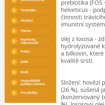
prebiotika (FOS 
helveticus - pod
Teraristika
činnosti trávicí
Hlodavci
imunitní systém 
Ptactvo
olej z lososa - 
Repelenty,
odpuzovače
hydrolyzované kv
Fretka
a bílkovin, kte
kvalitě srsti.
Ježek
Koně
Složení: hovězí p
Hospodářské
potřeby a krmiva
(26 %), sušená j
Pro páníčky
(konzervovaný to
%), lososový ole