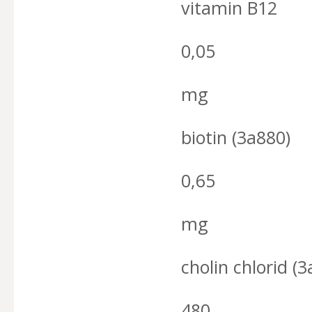
vitamin B12
0,05
mg
biotin (3a880)
0,65
mg
cholin chlorid (
480