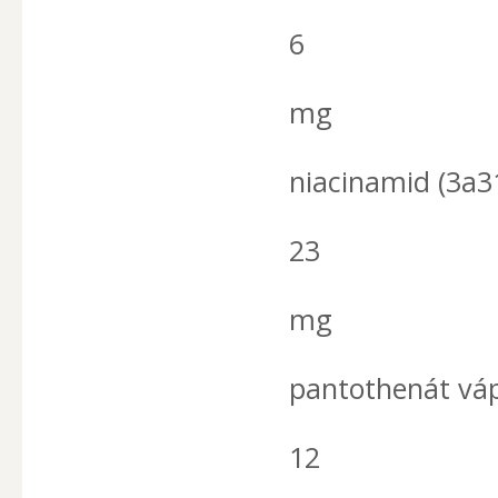
6
mg
niacinamid (3a3
23
mg
pantothenát váp
12