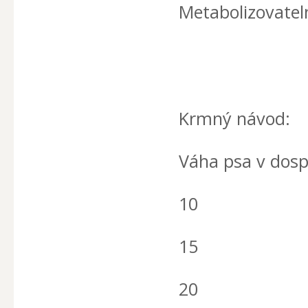
Metabolizovateln
Krmný návod:
Váha psa v dospě
10
15
20