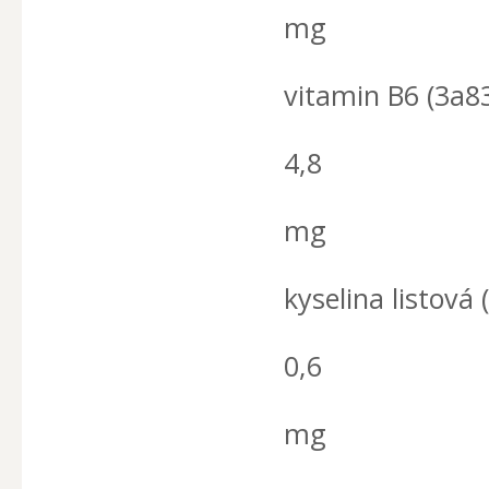
mg
vitamin B6 (3a8
4,8
mg
kyselina listová 
0,6
mg