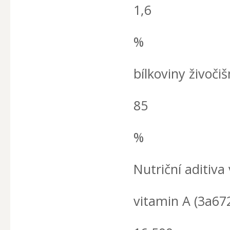
1,6
%
bílkoviny živoč
85
%
Nutriční aditiva 
vitamin A (3a67