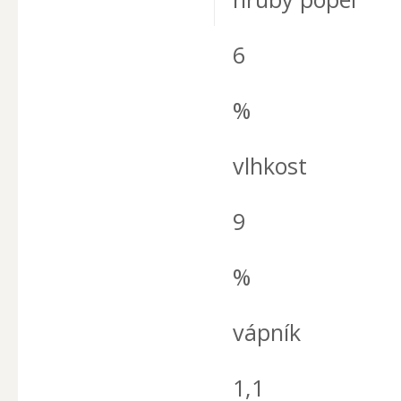
6
%
vlhkost
9
%
vápník
1,1