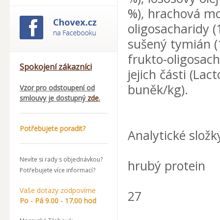
%), hrachová mo
oligosacharidy 
sušený tymián (
frukto-oligosach
Spokojení zákazníci
jejich části (Lac
buněk/kg).
Vzor pro odstoupení od
smlouvy je dostupný
zde
.
Potřebujete poradit?
Analytické složk
Nevíte si rady s objednávkou?
hrubý protein
Potřebujete více informací?
Vaše dotazy zodpovíme
27
Po - Pá 9.00 - 17.00 hod