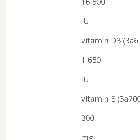
16 500
IU
vitamin D3 (3a6
1 650
IU
vitamin E (3a70
300
mg