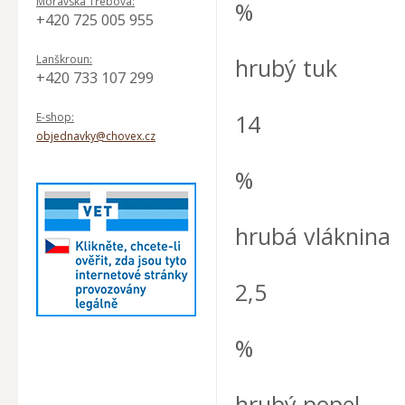
Moravská Třebová:
%
+420 725 005 955
Lanškroun:
hrubý tuk
+420 733 107 299
14
E-shop:
objednavky@chovex.cz
%
hrubá vláknina
2,5
%
hrubý popel