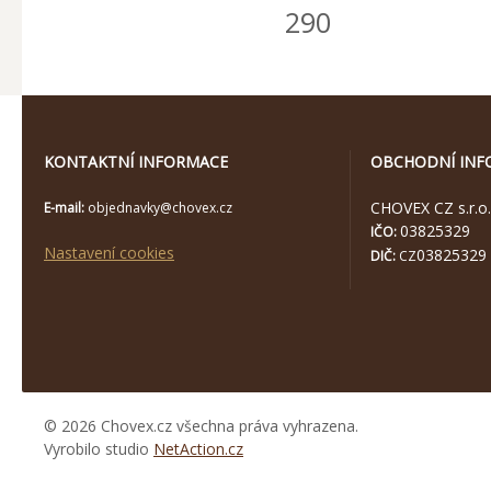
290
KONTAKTNÍ INFORMACE
OBCHODNÍ INF
CHOVEX CZ s.r.o.
E-mail:
objednavky@chovex.cz
03825329
IČO:
Nastavení cookies
03825329
DIČ:
CZ
© 2026 Chovex.cz všechna práva vyhrazena.
Vyrobilo studio
NetAction.cz