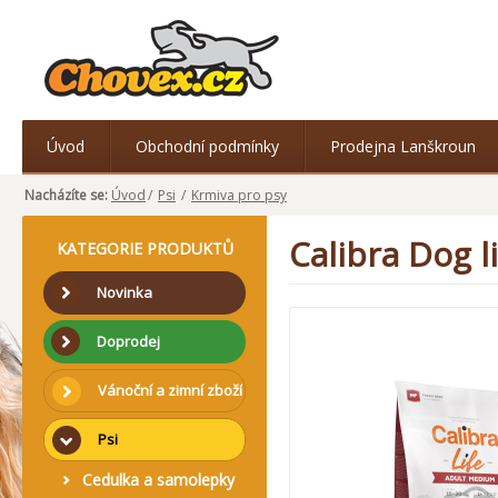
Úvod
Obchodní podmínky
Prodejna Lanškroun
Nacházíte se:
Úvod
/
Psi
/
Krmiva pro psy
Calibra Dog 
KATEGORIE PRODUKTŮ
Novinka
Doprodej
Vánoční a zimní zboží
Psi
Cedulka a samolepky