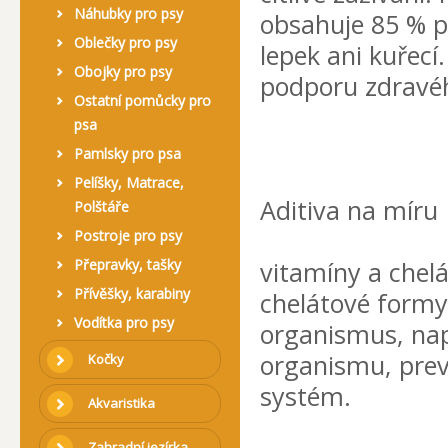
Náhubky pro psy
obsahuje 85 % p
Oblečky pro psy
lepek ani kuřecí
Obojky pro psy
podporu zdravého
Ostatní pomůcky pro
psa
Pamlsky pro psa
Pelíšky, Matrace,
Aditiva na míru
Polštáře
Postroje pro psy
Přepravky, tašky
vitamíny a chel
Přívěšky, karabiny
chelátové formy 
Vodítka pro psy
organismus, na
organismu, prev
Kočky
systém.
Akvaristika
Zahradní jezírka