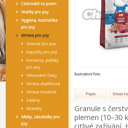
Cestování se psem
Hračky pro psy
Hygiena, kosmetika
pro psy
Krmiva pro psy
Granule pro psa
Kapsičky pro psy
Konzervy, paštiky
pro psy
Ilustrativní foto
Veterinární Diety
Krmiva-doplňková
Krmiva mražené
Popis
Dotaz na
Salámy
Granule s čerst
Vitamíny
plemen (10–30 kg
Misky, zásobníky pro
psy
citlivé zažívání