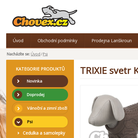
Úvod
Obchodní podmínky
Prodejna Lanškroun
Nacházíte se:
Úvod
/
Psi
TRIXIE svetr
KATEGORIE PRODUKTŮ
Novinka
Doprodej
Vánoční a zimní zboží
Psi
Cedulka a samolepky