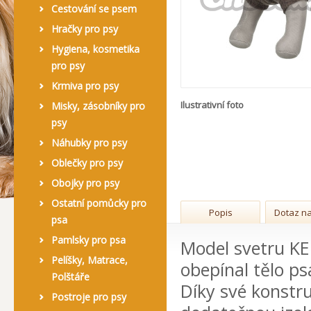
Cestování se psem
Hračky pro psy
Hygiena, kosmetika
pro psy
Krmiva pro psy
Ilustrativní foto
Misky, zásobníky pro
psy
Náhubky pro psy
Oblečky pro psy
Obojky pro psy
Ostatní pomůcky pro
Popis
Dotaz na
psa
Pamlsky pro psa
Model svetru KE
Pelíšky, Matrace,
obepínal tělo psa
Polštáře
Díky své konstruk
Postroje pro psy