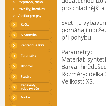
dodatečnou izol
Přepravky, tašky
pro chladnější a
Přívěšky, karabiny
Vodítka pro psy
Svetr je vybave
Kočky
pomáhají udržet
Akvaristika
při pohybu.
Zahradní jezírka
Parametry:
Teraristika
Materiál: synteti
Barva: hnědoše
Hlodavci
Rozměry: délka 
Ptactvo
Velikost: XS.
Repelenty,
odpuzovače
Fretka