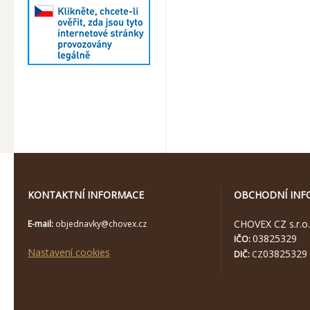
KONTAKTNÍ INFORMACE
OBCHODNÍ INF
CHOVEX CZ s.r.o.
E-mail:
objednavky@chovex.cz
03825329
IČO:
Nastavení cookies
03825329
DIČ:
CZ