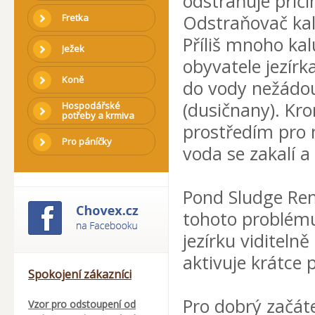
odstraňuje příč
Odstraňovač kal
Fretka
Příliš mnoho kal
Ježek
obyvatele jezírk
Koně
do vody nežádouc
(dusičnany). Kro
Hospodářské
potřeby a krmiva
prostředím pro 
Pro páníčky
voda se zakalí a 
Pond Sludge Re
tohoto problému
jezírku viditeln
aktivuje krátce 
Spokojení zákazníci
Pro dobrý začáte
Vzor pro odstoupení od