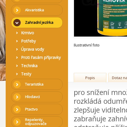
Akvaristika
Zahradní jezírka
Krmivo
Potřeby
Ilustrativní foto
Úprava vody
Proti řasám přípravky
Technika
Testy
Popis
Dotaz na
Teraristika
pro snížení množ
Hlodavci
rozkládá odumřel
zlepšuje viditeln
Ptactvo
zabraňuje zahnív
Repelenty,
odpuzovače