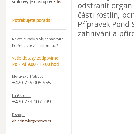
smlouvy je dostupný
zde
.
odstranit organi
části rostlin, 
Potřebujete poradit?
Přípravek Pond 
zahnívání a při
Nevíte si rady s objednávkou?
Potřebujete více informací?
Vaše dotazy zodpovíme
Po - Pá 9.00 - 17.00 hod
Moravská Třebová:
+420 725 005 955
Lanškroun:
+420 733 107 299
E-shop:
objednavky@chovex.cz