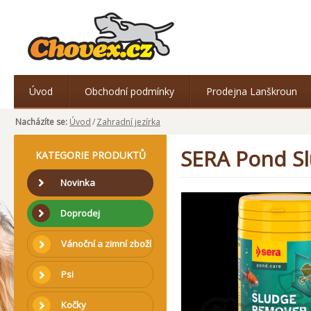
Úvod
Obchodní podmínky
Prodejna Lanškroun
Nacházíte se:
Úvod
/
Zahradní jezírka
SERA Pond Sl
KATEGORIE PRODUKTŮ
Novinka
Doprodej
Vánoční a zimní zboží
Psi
Kočky