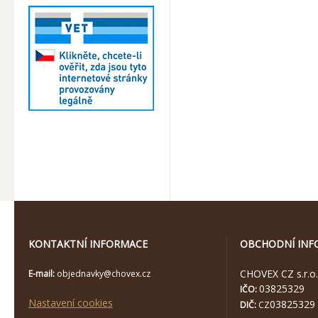
KONTAKTNÍ INFORMACE
OBCHODNÍ INF
CHOVEX CZ s.r.o.
E-mail:
objednavky@chovex.cz
03825329
IČO:
Nastavení cookies
03825329
DIČ:
CZ