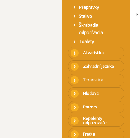
Přepravky
Stelivo
Škrabadla,
odpočívadla
Toalety
Akvaristika
Zahradní jezírka
Teraristika
Hlodavci
Ptactvo
Repelenty,
odpuzovače
Fretka