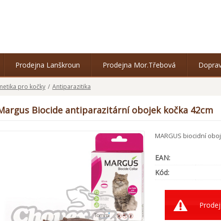
Prodejna Lanškroun
Prodejna Mor.Třebová
Doprav
metika pro kočky
/
Antiparazitika
Margus Biocide antiparazitární obojek kočka 42cm
MARGUS biocidní oboje
EAN:
Kód:
Prodej