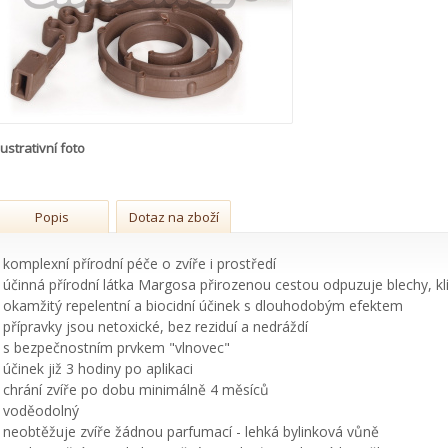
lustrativní foto
brousky
Popis
Dotaz na zboží
- komplexní přírodní péče o zvíře i prostředí
- účinná přírodní látka Margosa přirozenou cestou odpuzuje blechy, klíš
- okamžitý repelentní a biocidní účinek s dlouhodobým efektem
- přípravky jsou netoxické, bez reziduí a nedráždí
- s bezpečnostním prvkem "vlnovec"
- účinek již 3 hodiny po aplikaci
- chrání zvíře po dobu minimálně 4 měsíců
- voděodolný
- neobtěžuje zvíře žádnou parfumací - lehká bylinková vůně