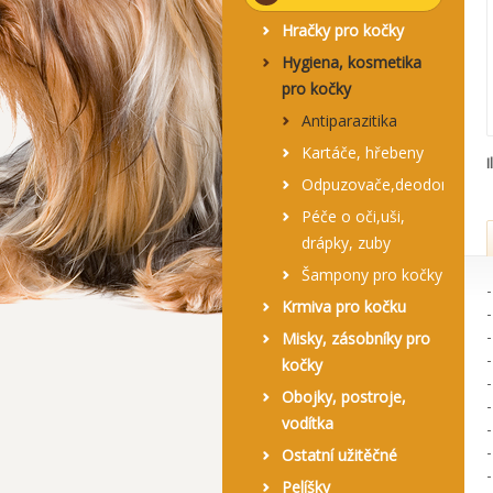
Hračky pro kočky
Hygiena, kosmetika
pro kočky
Antiparazitika
Kartáče, hřebeny
I
Odpuzovače,deodoranty,u
Péče o oči,uši,
drápky, zuby
Šampony pro kočky
Krmiva pro kočku
Misky, zásobníky pro
kočky
Obojky, postroje,
vodítka
Ostatní užitěčné
Pelíšky