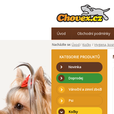
Úvod
Obchodní podmínky
Nacházíte se:
Úvod
/
Kočky
/
Hygiena, kos
KATEGORIE PRODUKTŮ
Novinka
Doprodej
Vánoční a zimní zboží
Psi
Kočky