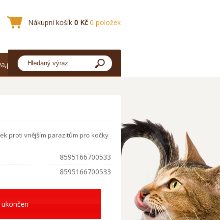
Nákupní košík
0 Kč
0 položek
a,platba
k proti vnějším parazitům pro kočky
8595166700533
8595166700533
 ukončen