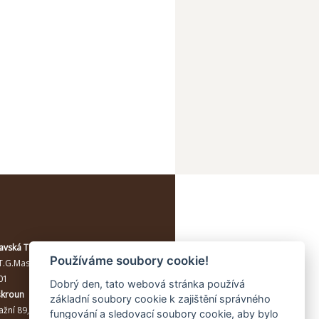
avská Třebová
Používáme soubory cookie!
T.G.Masaryka 114/10a
, Moravská
01
Dobrý den, tato webová stránka používá
škroun
základní soubory cookie k zajištění správného
žní 89, Lanškroun, 56301
fungování a sledovací soubory cookie, aby bylo