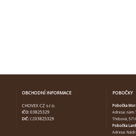
OBCHODNÍ INFORMACE
POBOČKY
CHOVEX CZ s.r.o.
Pobočka Mor
03825329
IČO:
Adresa:
nám.
03825329
DIČ:
CZ
Třebová, 571
Pobočka Lan
Adresa: Nádra