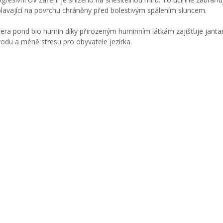
plavající na povrchu chráněny před bolestivým spálením sluncem.
sera pond bio humin díky přirozeným huminním látkám zajišťuje jantar
vodu a méně stresu pro obyvatele jezírka.