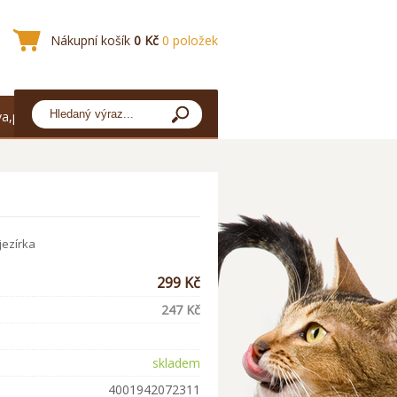
Nákupní košík
0 Kč
0 položek
a,platba
jezírka
299 Kč
247 Kč
skladem
4001942072311