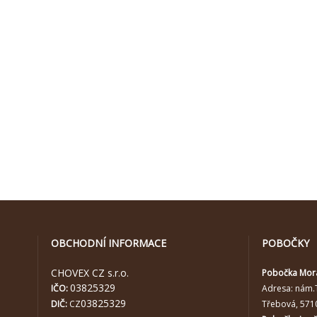
OBCHODNÍ INFORMACE
POBOČKY
CHOVEX CZ s.r.o.
Pobočka Mor
03825329
IČO:
Adresa:
nám.
03825329
DIČ:
CZ
Třebová, 571