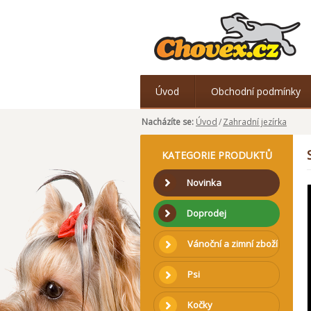
Úvod
Obchodní podmínky
Nacházíte se:
Úvod
/
Zahradní jezírka
KATEGORIE PRODUKTŮ
Novinka
Doprodej
Vánoční a zimní zboží
Psi
Kočky