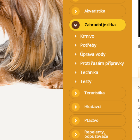
Akvaristika
Zahradní jezírka
Krmivo
Potřeby
I
Úprava vody
Proti řasám přípravky
Technika
Testy
Teraristika
Hlodavci
Ptactvo
Repelenty,
odpuzovače