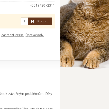
4001942072311
Zahradní jezírka
Úprava vody
e vést k závažným problémům. Díky
je rozmnožení řas. Navíc jsou ryby