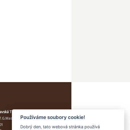
avská Třebová
Používáme soubory cookie!
T.G.Masaryka 114/10a
, Moravská
01
Dobrý den, tato webová stránka používá