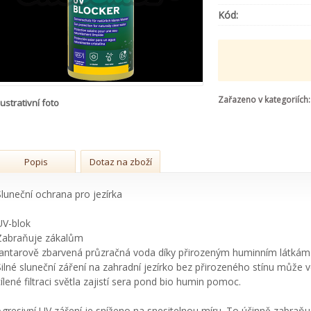
Kód:
Zařazeno v kategoriích:
lustrativní foto
Popis
Dotaz na zboží
Sluneční ochrana pro jezírka
UV-blok
Zabraňuje zákalům
Jantarově zbarvená průzračná voda díky přirozeným huminním látkám
Silné sluneční záření na zahradní jezírko bez přirozeného stínu můž
cílené filtraci světla zajistí sera pond bio humin pomoc.
Agresivní UV záření je sníženo na snesitelnou míru. To účinně zabraňu