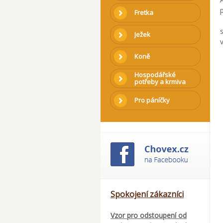
Fretka
Ježek
Koně
Hospodářské
potřeby a krmiva
Pro páníčky
Spokojení zákazníci
Vzor pro odstoupení od