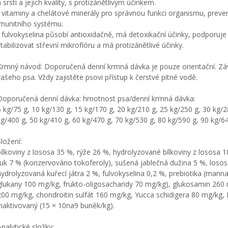
 srsti a jejich kvality, s protizánětlivým účinkem.
- vitaminy a chelátové minerály pro správnou funkci organismu, preve
imunitního systému.
- fulvokyselina působí antioxidačně, má detoxikační účinky, podporuje
stabilizovat střevní mikroflóru a má protizánětlivé účinky.
Krmný návod: Doporučená denní krmná dávka je pouze orientační. Závis
vašeho psa. Vždy zajistěte psovi přístup k čerstvé pitné vodě.
Doporučená denní dávka: hmotnost psa/denní krmná dávka:
5 kg/75 g, 10 kg/130 g, 15 kg/170 g, 20 kg/210 g, 25 kg/250 g, 30 kg/2
kg/400 g, 50 kg/410 g, 60 kg/470 g, 70 kg/530 g, 80 kg/590 g, 90 kg/64
Složení:
bílkoviny z lososa 35 %, rýže 26 %, hydrolyzované bílkoviny z lososa 1
tuk 7 % (konzervováno tokoferoly), sušená jablečná dužina 5 %, losos
hydrolyzovaná kuřecí játra 2 %, fulvokyselina 0,2 %, prebiotika (mann
glukany 100 mg/kg, frukto-oligosacharidy 70 mg/kg), glukosamin 260
200 mg/kg, chondroitin sulfát 160 mg/kg, Yucca schidigera 80 mg/kg, L
inaktivovaný (15 × 10na9 buněk/kg).
Analytické složky: