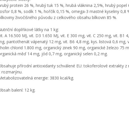
hrubý protein 26 %, hrubý tuk 15 %, hrubá vláknina 2,5%, hrubý popel 
fosfor 0,8 %, sodík 1 %, hořčík 0,15 %, omega-3 mastné kyseliny 0,8
bílkoviny živočišného původu z celkového obsahu bílkovin 85 %.
Nutriční doplňkové látky na 1 kg:
vit. A 16.500 MJ, vit. D3 1.650 MJ, vit. E 300 mg, vit. C 250 mg, vit. B1
mg, pantothenát vápenatý 12 mg, vit. B6 4,8 mg, kys. listová 0,6 mg, v
cholin chlorid 1.800 mg, organický zinek 90 mg, organické železo 75 
organická měď 14 mg, jód 0,7 mg, organický selen 0,2 mg.
Obsahuje přírodní antioxidanty schválené EU: tokoferolové extrakty z r
z rozmarýnu.
Metabolizovatelná energie: 3830 kcal/kg.
Obsah balení: 12 kg.