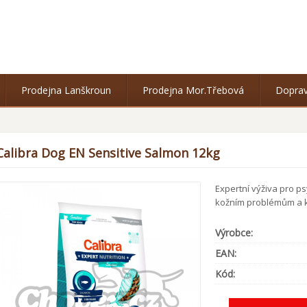
Prodejna Lanškroun
Prodejna Mor.Třebová
Doprav
Calibra Dog EN Sensitive Salmon 12kg
Expertní výživa pro ps
kožním problémům a k 
Výrobce:
EAN:
Kód: