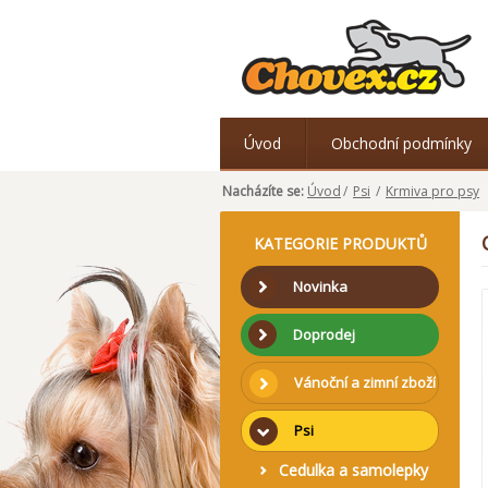
Úvod
Obchodní podmínky
Nacházíte se:
Úvod
/
Psi
/
Krmiva pro psy
KATEGORIE PRODUKTŮ
Novinka
Doprodej
Vánoční a zimní zboží
Psi
Cedulka a samolepky