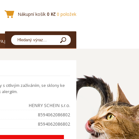
Nákupní košík
0 Kč
0 položek
a,platba
y s citlivým zažíváním, se sklony ke
alergiím.
HENRY SCHEIN s.r.o.
8594062086802
8594062086802