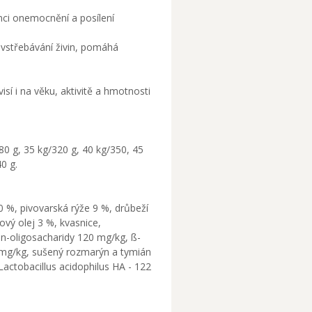
nci onemocnění a posílení
 vstřebávání živin, pomáhá
í i na věku, aktivitě a hmotnosti
80 g, 35 kg/320 g, 40 kg/350, 45
0 g.
0 %, pivovarská rýže 9 %, drůbeží
ový olej 3 %, kvasnice,
an-oligosacharidy 120 mg/kg, ß-
 mg/kg, sušený rozmarýn a tymián
actobacillus acidophilus HA - 122