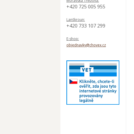
Moravská Třebová:
+420 725 005 955
Lanškroun:
+420 733 107 299
E-shop:
objednavky@chovex.cz