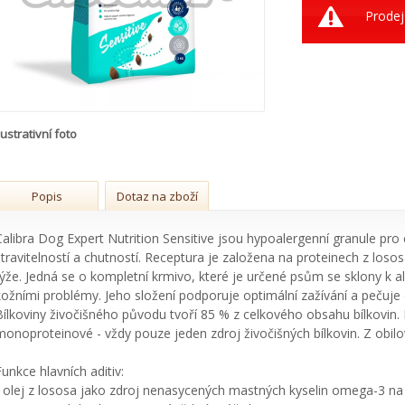
Prodej
lustrativní foto
Popis
Dotaz na zboží
Calibra Dog Expert Nutrition Sensitive jsou hypoalergenní granule pro c
stravitelností a chutností. Receptura je založena na proteinech z los
rýže. Jedná se o kompletní krmivo, které je určené psům se sklony k al
kožními problémy. Jeho složení podporuje optimální zažívání a pečuje o
Bílkoviny živočišného původu tvoří 85 % z celkového obsahu bílkovin.
monoproteinové - vždy pouze jeden zdroj živočišných bílkovin. Z obil
Funkce hlavních aditiv:
- olej z lososa jako zdroj nenasycených mastných kyselin omega-3 na