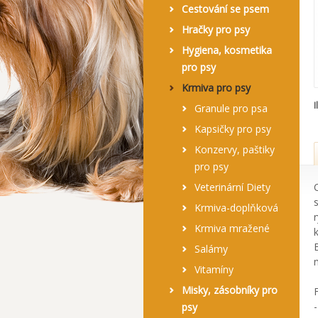
Cestování se psem
Hračky pro psy
Hygiena, kosmetika
pro psy
Krmiva pro psy
I
Granule pro psa
Kapsičky pro psy
Konzervy, paštiky
pro psy
Veterinární Diety
Krmiva-doplňková
Krmiva mražené
Salámy
Vitamíny
Misky, zásobníky pro
psy