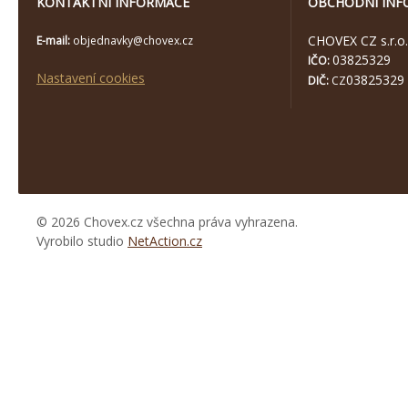
KONTAKTNÍ INFORMACE
OBCHODNÍ INF
CHOVEX CZ s.r.o.
E-mail:
objednavky@chovex.cz
03825329
IČO:
Nastavení cookies
03825329
DIČ:
CZ
© 2026 Chovex.cz všechna práva vyhrazena.
Vyrobilo studio
NetAction.cz
https://www.high-
endrolex.com/26