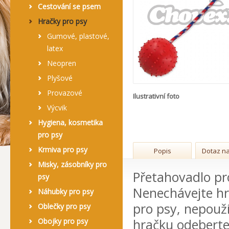
Cestování se psem
Hračky pro psy
Gumové, plastové,
latex
Neopren
Plyšové
Provazové
Ilustrativní foto
Výcvik
Hygiena, kosmetika
pro psy
Krmiva pro psy
Popis
Dotaz na
Misky, zásobníky pro
Přetahovadlo pr
psy
Nenechávejte hr
Náhubky pro psy
pro psy, nepouž
Oblečky pro psy
hračku odeberte
Obojky pro psy