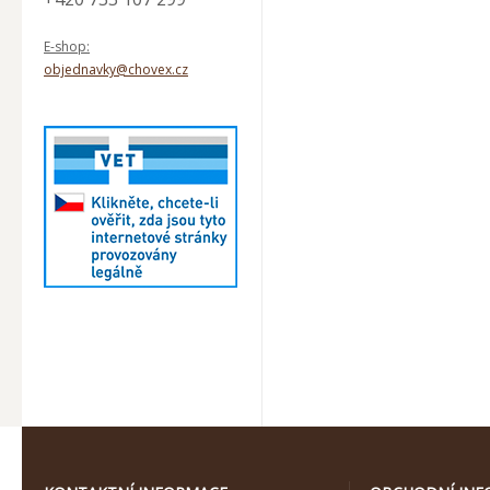
E-shop:
objednavky@chovex.cz