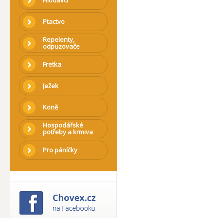
Hlodavci
Ptactvo
Repelenty,
odpuzovače
Fretka
Ježek
Koně
Hospodářské
potřeby a krmiva
Pro páníčky