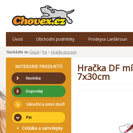
Úvod
Obchodní podmínky
Prodejna Lanškroun
Nacházíte se:
Úvod
/
Psi
/
Hračky pro psy
Hračka DF mí
KATEGORIE PRODUKTŮ
7x30cm
Novinka
Doprodej
Vánoční a zimní zboží
Psi
Cedulka a samolepky