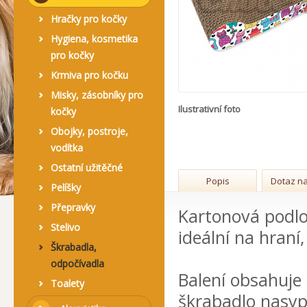
Hračky pro kočky
Hygiena, kosmetika
pro kočky
Krmiva pro kočku
Misky, zásobníky pro
Ilustrativní foto
kočky
Obojky, postroje,
vodítka
Ostatní užitěčné
Popis
Dotaz na
Pelíšky
Přepravky
Kartonová podlož
Stelivo
ideální na hraní,
Škrabadla,
odpočívadla
Balení obsahuje
Toalety
škrabadlo nasypa