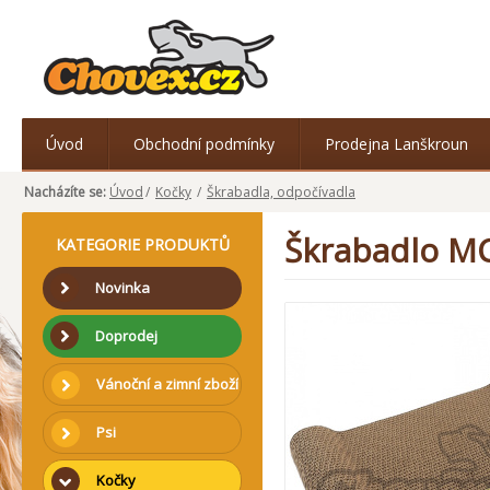
Úvod
Obchodní podmínky
Prodejna Lanškroun
Nacházíte se:
Úvod
/
Kočky
/
Škrabadla, odpočívadla
Škrabadlo MC
KATEGORIE PRODUKTŮ
Novinka
Doprodej
Vánoční a zimní zboží
Psi
Kočky