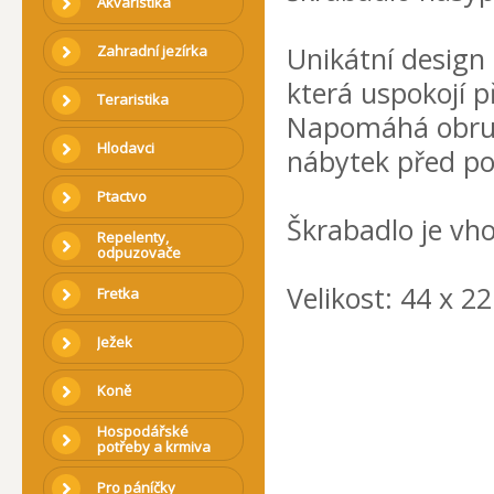
Akvaristika
Unikátní design 
Zahradní jezírka
která uspokojí p
Teraristika
Napomáhá obruš
Hlodavci
nábytek před p
Ptactvo
Škrabadlo je vh
Repelenty,
odpuzovače
Velikost: 44 x 22
Fretka
Ježek
Koně
Hospodářské
potřeby a krmiva
Pro páníčky