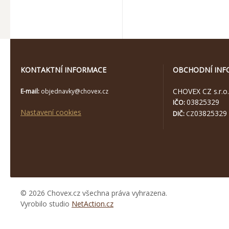
KONTAKTNÍ INFORMACE
OBCHODNÍ INF
CHOVEX CZ s.r.o.
E-mail:
objednavky@chovex.cz
03825329
IČO:
Nastavení cookies
03825329
DIČ:
CZ
© 2026 Chovex.cz všechna práva vyhrazena.
Vyrobilo studio
NetAction.cz
https://www.high-