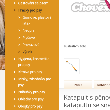
Cestování se psem
Hračky pro psy
Gumové, plastové,
latex
Neopren
Plyšové
Provazové
Ilustrativní foto
Výcvik
Hygiena, kosmetika
pro psy
Krmiva pro psy
Misky, zásobníky pro
psy
Popis
Dotaz na
Náhubky pro psy
Katapult s pěno
Oblečky pro psy
katapultu se sna
Obojky pro psy