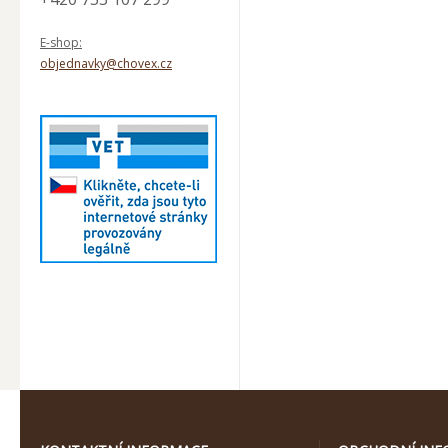
E-shop:
objednavky@chovex.cz