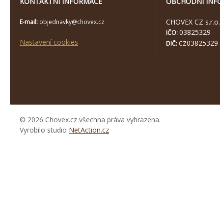
KONTAKTNÍ INFORMACE
OBCHODNÍ INF
CHOVEX CZ s.r.o.
E-mail:
objednavky@chovex.cz
03825329
IČO:
Nastavení cookies
03825329
DIČ:
CZ
© 2026 Chovex.cz všechna práva vyhrazena.
Vyrobilo studio
NetAction.cz
https://www.high-
endrolex.com/26