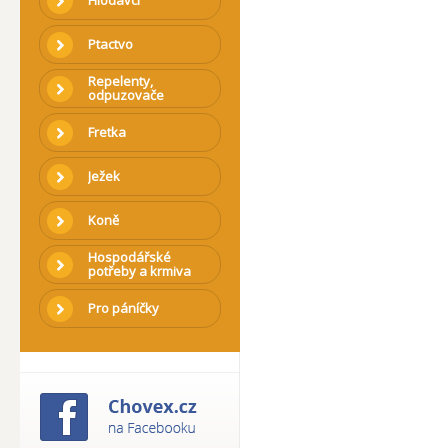
Hlodavci
Ptactvo
Repelenty,
odpuzovače
Fretka
Ježek
Koně
Hospodářské
potřeby a krmiva
Pro páníčky