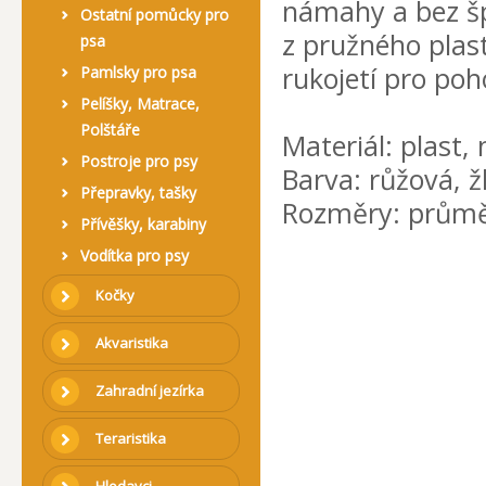
námahy a bez šp
Ostatní pomůcky pro
z pružného pla
psa
rukojetí pro poh
Pamlsky pro psa
Pelíšky, Matrace,
Polštáře
Materiál: plast
Postroje pro psy
Barva: růžová, ž
Přepravky, tašky
Rozměry: průměr
Přívěšky, karabiny
Vodítka pro psy
Kočky
Akvaristika
Zahradní jezírka
Teraristika