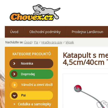
Úvod
Obchodní podmínky
Prodejna Lanškroun
Nacházíte se:
Úvod
/
Psi
/
Hračky pro psy
/
Výcvik
Katapult s m
KATEGORIE PRODUKTŮ
4,5cm/40cm 
Novinka
Doprodej
Vánoční a zimní zboží
Psi
Cedulka a samolepky