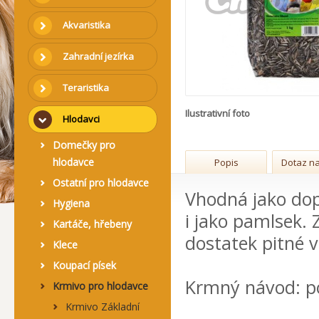
Akvaristika
Zahradní jezírka
Teraristika
Ilustrativní foto
Hlodavci
Domečky pro
hlodavce
Popis
Dotaz na
Ostatní pro hlodavce
Vhodná jako dop
Hygiena
i jako pamlsek. 
Kartáče, hřebeny
dostatek pitné 
Klece
Koupací písek
Krmný návod: p
Krmivo pro hlodavce
Krmivo Základní