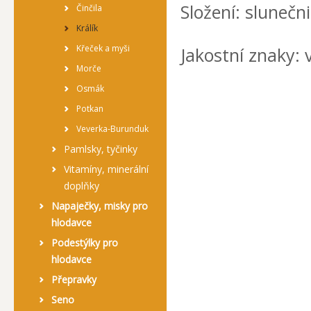
Složení: slunečn
Činčila
Králík
Křeček a myši
Jakostní znaky: 
Morče
Osmák
Potkan
Veverka-Burunduk
Pamlsky, tyčinky
Vitamíny, minerální
doplňky
Napaječky, misky pro
hlodavce
Podestýlky pro
hlodavce
Přepravky
Seno