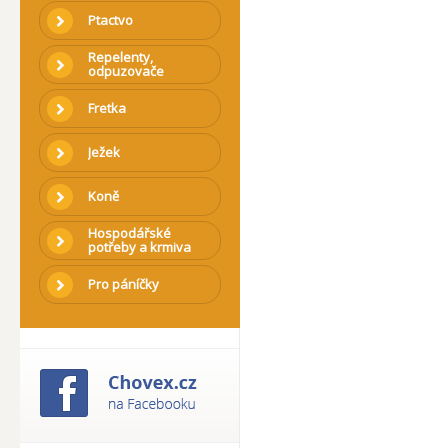
Ptactvo
Repelenty,
odpuzovače
Fretka
Ježek
Koně
Hospodářské
potřeby a krmiva
Pro páníčky