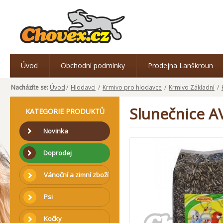
Úvod
Obchodní podmínky
Prodejna Lanškroun
Nacházíte se:
Úvod
/
Hlodavci
/
Krmivo pro hlodavce
/
Krmivo Základní
/
Slunečnice A
KATEGORIE PRODUKTŮ
Novinka
Doprodej
Vánoční a zimní zboží
Psi
Kočky