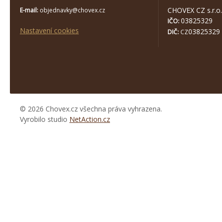
CHOVEX CZ s.r.o.
E-mail:
objednavky@chovex.cz
03825329
IČO:
Nastavení cookies
03825329
DIČ:
CZ
© 2026 Chovex.cz všechna práva vyhrazena.
Vyrobilo studio
NetAction.cz
https://www.high-
endrolex.com/26