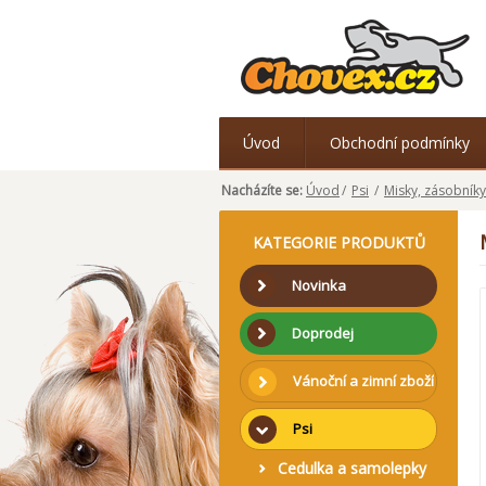
Úvod
Obchodní podmínky
Nacházíte se:
Úvod
/
Psi
/
Misky, zásobníky
KATEGORIE PRODUKTŮ
Novinka
Doprodej
Vánoční a zimní zboží
Psi
Cedulka a samolepky