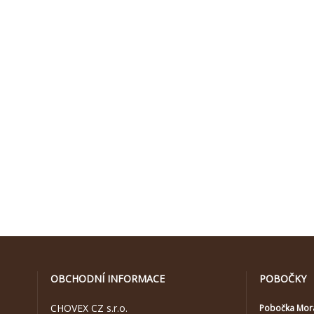
OBCHODNÍ INFORMACE
POBOČKY
CHOVEX CZ s.r.o.
Pobočka Mor