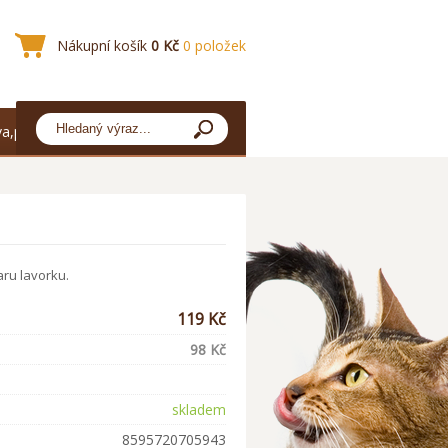
Nákupní košík
0 Kč
0 položek
a,platba
ru lavorku.
119 Kč
98 Kč
skladem
8595720705943