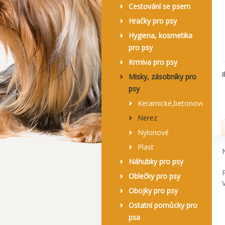
Cestování se psem
Hračky pro psy
Hygiena, kosmetika
pro psy
Krmiva pro psy
I
Misky, zásobníky pro
psy
Keramické,betonové
Nerez
Nylonové
Plast
Náhubky pro psy
Oblečky pro psy
V
Obojky pro psy
Ostatní pomůcky pro
psa