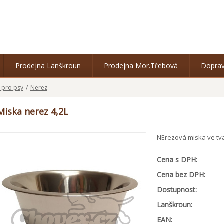
Prodejna Lanškroun
Prodejna Mor.Třebová
Doprav
 pro psy
/
Nerez
Miska nerez 4,2L
NErezová miska ve tva
Cena s DPH:
Cena bez DPH:
Dostupnost:
Lanškroun:
EAN: