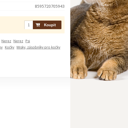
8595720705943
Nerez
Nerez
Psi
sy
Kočky
Misky, zásobníky pro kočky