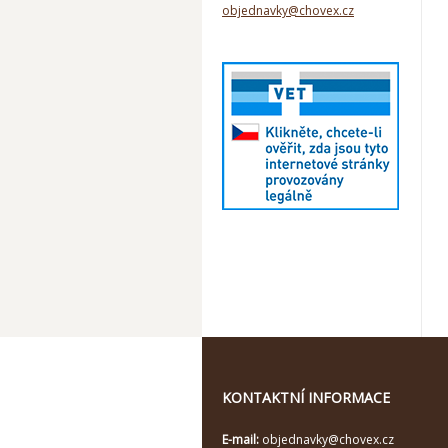
objednavky@chovex.cz
KONTAKTNÍ INFORMACE
E-mail:
objednavky@chovex.cz