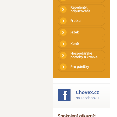
Repelenty,
odpuzovače
Fretka
Ježek
Koně
Hospodářské
potřeby a krmiva
Pro páníčky
Spokojení zákazníci