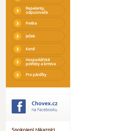
Repelenty,
odpuzovače
Fretka
Ježek
Koně
Hospodářské
potřeby a krmiva
Pro páníčky
Spokojení zákazníci