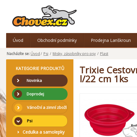
Úvod
Obchodní podmínky
Prodejna Lanškroun
Nacházíte se:
Úvod
/
Psi
/
Misky, zásobníky pro psy
/
Plast
Trixie Cestov
KATEGORIE PRODUKTŮ
l/22 cm 1ks
Novinka
Doprodej
Vánoční a zimní zboží
Psi
Cedulka a samolepky