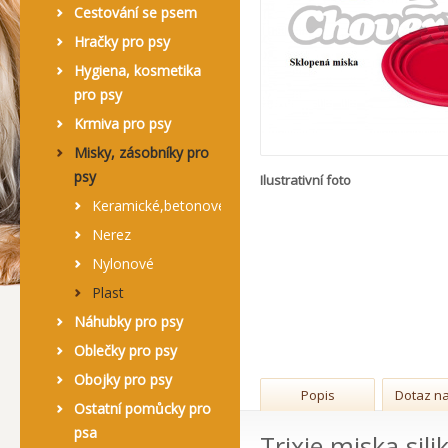
Cestování se psem
Hračky pro psy
Hygiena, kosmetika
pro psy
Krmiva pro psy
Misky, zásobníky pro
psy
Ilustrativní foto
Keramické,betonové
Nerez
Nylonové
Plast
Náhubky pro psy
Oblečky pro psy
Obojky pro psy
Popis
Dotaz na
Ostatní pomůcky pro
psa
Trixie miska sil