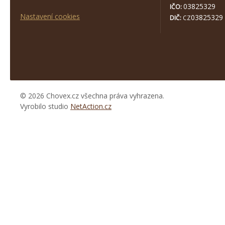
03825329
IČO:
Nastavení cookies
03825329
DIČ:
CZ
© 2026 Chovex.cz všechna práva vyhrazena.
Vyrobilo studio
NetAction.cz
https://www.high-
endrolex.com/26