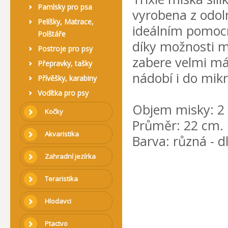
Pamlsky pro psa
vyrobena z odoln
Pelíšky, Matrace,
ideálním pomocn
Polštáře
díky možnosti m
Postroje pro psy
zabere velmi má
Přepravky, tašky
nádobí i do mikr
Přívěšky, karabiny
Vodítka pro psy
Objem misky: 2 
Kočky
Průměr: 22 cm.
Akvaristika
Barva: různá - d
Zahradní jezírka
Teraristika
Hlodavci
Ptactvo