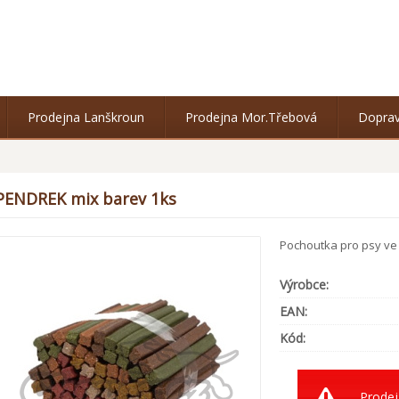
Prodejna Lanškroun
Prodejna Mor.Třebová
Doprav
PENDREK mix barev 1ks
Pochoutka pro psy ve
Výrobce:
EAN:
Kód:
Prodej