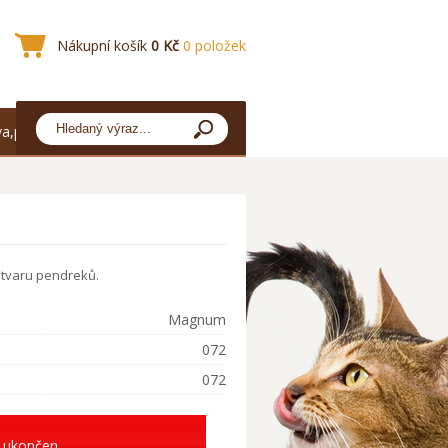
Nákupní košík
0 Kč
0 položek
a,platba
 tvaru pendreků.
Magnum
072
072
 ukončen