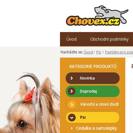
Úvod
Obchodní podmínky
Nacházíte se:
Úvod
/
Psi
/
Pamlsky pro psa
KATEGORIE PRODUKTŮ
Novinka
Doprodej
Vánoční a zimní zboží
Psi
Cedulka a samolepky