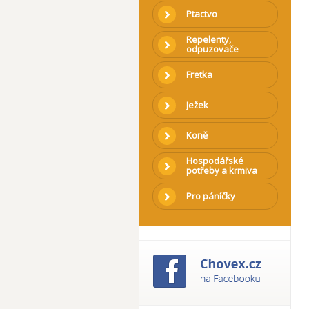
Ptactvo
Repelenty,
odpuzovače
Fretka
Ježek
Koně
Hospodářské
potřeby a krmiva
Pro páníčky