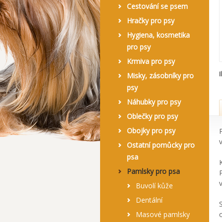
Cestování se psem
Hračky pro psy
Hygiena, kosmetika
pro psy
Krmiva pro psy
I
Misky, zásobníky pro
psy
Náhubky pro psy
Oblečky pro psy
Obojky pro psy
Ostatní pomůcky pro
psa
Pamlsky pro psa
Buvolí kůže
Dentální
Masové pamlsky