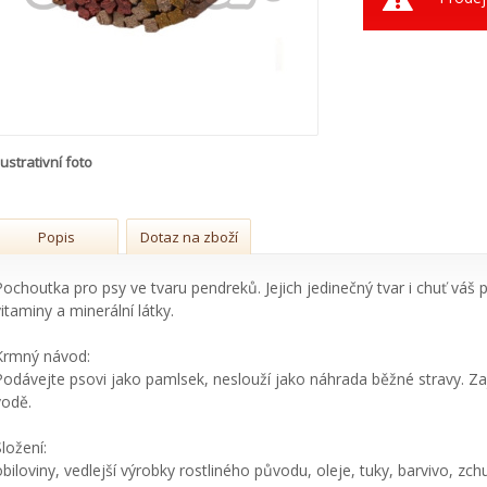
lustrativní foto
Popis
Dotaz na zboží
Pochoutka pro psy ve tvaru pendreků. Jejich jedinečný tvar i chuť váš 
vitaminy a minerální látky.
Krmný návod:
Podávejte psovi jako pamlsek, neslouží jako náhrada běžné stravy. Zaji
vodě.
Složení:
obiloviny, vedlejší výrobky rostliného původu, oleje, tuky, barvivo, zc