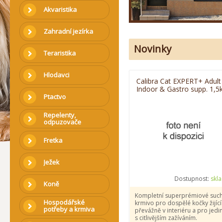
Akvaristika
Zahradní jezírka
Novinky
Teraristika
Hlodavci
Calibra Cat EXPERT+ Adult
Indoor & Gastro supp. 1,5
Ptactvo
Repelenty,
odpuzovače
Fretka
Ježek
Dostupnost:
skl
Koně
Kompletní superprémiové suc
Hospodářské
krmivo pro dospělé kočky žijící
potřeby a krmiva
převážně v interiéru a pro jedi
s citlivějším zažíváním.