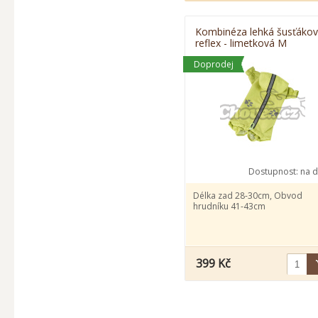
Kombinéza lehká šusťáko
reflex - limetková M
Doprodej
Dostupnost:
na d
Délka zad 28-30cm, Obvod
hrudníku 41-43cm
399 Kč