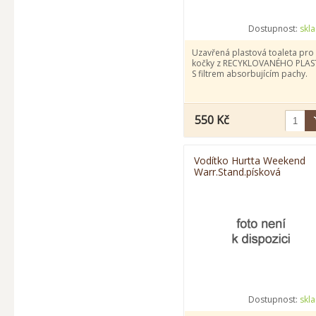
Dostupnost:
skl
Uzavřená plastová toaleta pro
kočky z RECYKLOVANÉHO PLAS
S filtrem absorbujícím pachy.
550 Kč
Vodítko Hurtta Weekend
Warr.Stand.písková
180cm/20mm
Dostupnost:
skl