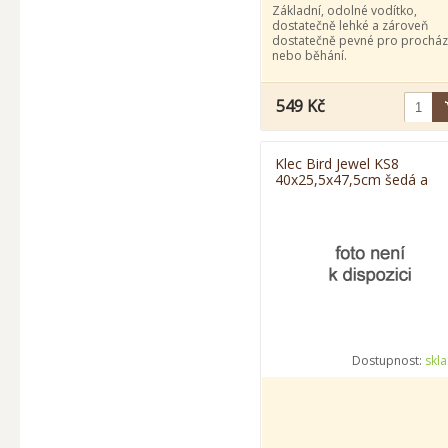
Základní, odolné vodítko,
dostatečně lehké a zároveň
dostatečně pevné pro procház
nebo běhání.
549 Kč
Klec Bird Jewel KS8
40x25,5x47,5cm šedá a
zelená
Dostupnost:
skl