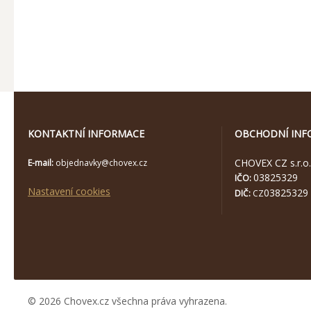
KONTAKTNÍ INFORMACE
OBCHODNÍ INF
CHOVEX CZ s.r.o.
E-mail:
objednavky@chovex.cz
03825329
IČO:
Nastavení cookies
03825329
DIČ:
CZ
© 2026 Chovex.cz všechna práva vyhrazena.