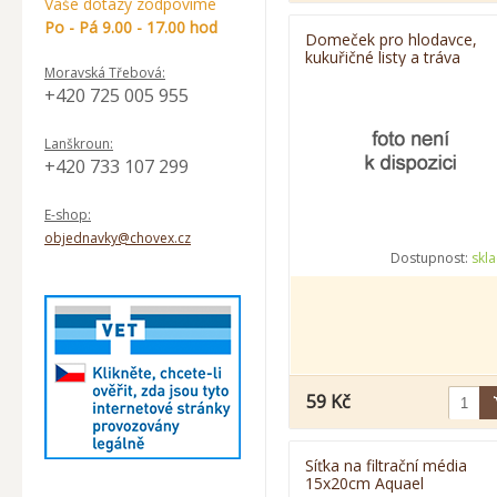
Vaše dotazy zodpovíme
Po - Pá 9.00 - 17.00 hod
Domeček pro hlodavce,
kukuřičné listy a tráva
Moravská Třebová:
+420 725 005 955
Lanškroun:
+420 733 107 299
E-shop:
objednavky@chovex.cz
Dostupnost:
skl
59 Kč
Síťka na filtrační média
15x20cm Aquael