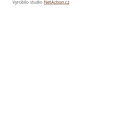
Vyrobilo studio
NetAction.cz
https://www.high-
endrolex.com/26