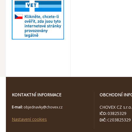
KONTAKTNÍ INFORMACE
OBCHODNÍ INF
CHOVEX CZ s.r.o.
E-mail:
objednavky@chovex.cz
03825329
IČO:
Nastavení cookies
03825329
DIČ:
CZ