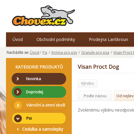
Úvod
Obchodní podmínky
Prodejna Lanškroun
Nacházíte se:
Úvod
/
Psi
/
Krmiva pro psy
/
Granule pro psa
/
Visan Proct
Visan Proct Dog
KATEGORIE PRODUKTŮ
Novinka
Výrobci
Doprodej
Podle názvu
Od nejlev
Vánoční a zimní zboží
Zvolenému výběru neodpoví
Psi
Cedulka a samolepky