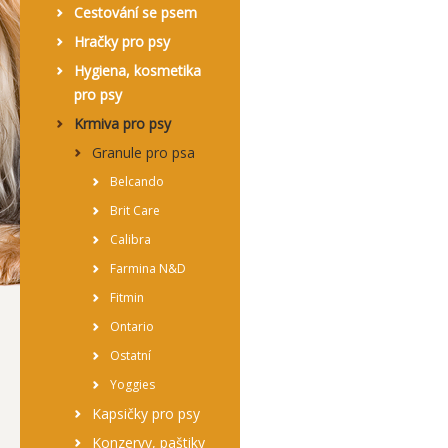
Cestování se psem
Hračky pro psy
Hygiena, kosmetika
pro psy
Krmiva pro psy
Granule pro psa
Belcando
Brit Care
Calibra
Farmina N&D
Fitmin
Ontario
Ostatní
Yoggies
Kapsičky pro psy
Konzervy, paštiky