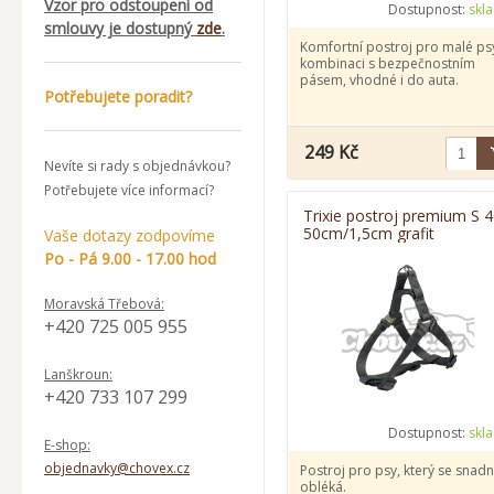
Vzor pro odstoupení od
Dostupnost:
skl
smlouvy je dostupný
zde
.
Komfortní postroj pro malé psy
kombinaci s bezpečnostním
pásem, vhodné i do auta.
Potřebujete poradit?
249 Kč
Nevíte si rady s objednávkou?
Potřebujete více informací?
Trixie postroj premium S 4
50cm/1,5cm grafit
Vaše dotazy zodpovíme
Po - Pá 9.00 - 17.00 hod
Moravská Třebová:
+420 725 005 955
Lanškroun:
+420 733 107 299
Dostupnost:
skl
E-shop:
objednavky@chovex.cz
Postroj pro psy, který se snad
obléká.