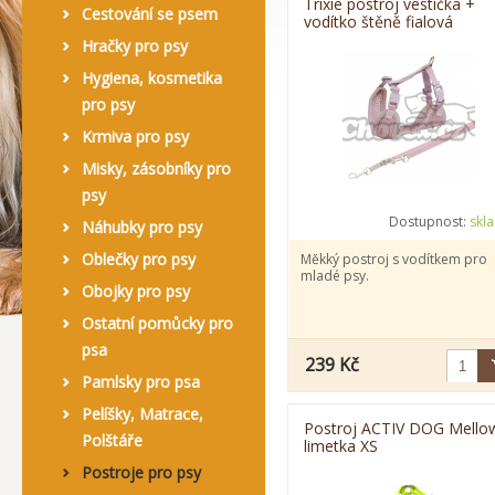
Trixie postroj vestička +
Cestování se psem
vodítko štěně fialová
Hračky pro psy
Hygiena, kosmetika
pro psy
Krmiva pro psy
Misky, zásobníky pro
psy
Dostupnost:
skl
Náhubky pro psy
Oblečky pro psy
Měkký postroj s vodítkem pro
mladé psy.
Obojky pro psy
Ostatní pomůcky pro
psa
239 Kč
Pamlsky pro psa
Pelíšky, Matrace,
Postroj ACTIV DOG Mello
Polštáře
limetka XS
Postroje pro psy