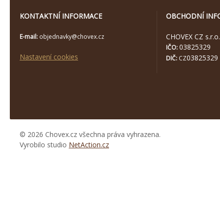
KONTAKTNÍ INFORMACE
OBCHODNÍ INF
CHOVEX CZ s.r.o.
E-mail:
objednavky@chovex.cz
03825329
IČO:
Nastavení cookies
03825329
DIČ:
CZ
© 2026 Chovex.cz všechna práva vyhrazena.
Vyrobilo studio
NetAction.cz
https://www.high-
endrolex.com/26