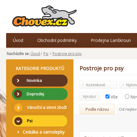
Úvod
Obchodní podmínky
Prodejna Lanškroun
Nacházíte se:
Úvod
/
Psi
/
Postroje pro psy
Postroje pro psy
KATEGORIE PRODUKTŮ
Novinka
Koženkové
Nylon
postroje
postr
Doprodej
Výrobci
Vše
No
Vánoční a zimní zboží
Podle názvu
Od nejlev
Psi
Cedulka a samolepky