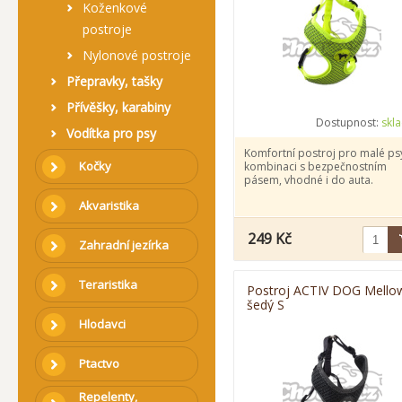
Koženkové
postroje
Nylonové postroje
Přepravky, tašky
Přívěšky, karabiny
Dostupnost:
skl
Vodítka pro psy
Komfortní postroj pro malé psy
Kočky
kombinaci s bezpečnostním
pásem, vhodné i do auta.
Akvaristika
249 Kč
Zahradní jezírka
Teraristika
Postroj ACTIV DOG Mello
šedý S
Hlodavci
Ptactvo
Repelenty,