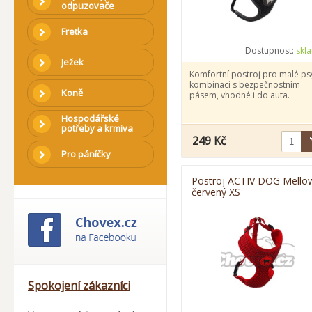
odpuzovače
Fretka
Dostupnost:
skl
Ježek
Komfortní postroj pro malé psy
kombinaci s bezpečnostním
Koně
pásem, vhodné i do auta.
Hospodářské
potřeby a krmiva
249 Kč
Pro páníčky
Postroj ACTIV DOG Mello
červený XS
Spokojení zákazníci