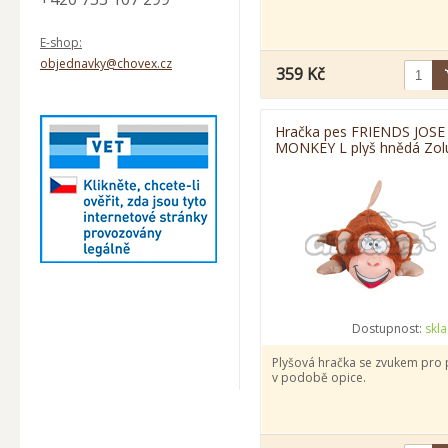
E-shop:
objednavky@chovex.cz
359 Kč
Hračka pes FRIENDS JOSE
MONKEY L plyš hnědá Zol
Dostupnost:
skl
Plyšová hračka se zvukem pro 
v podobě opice.