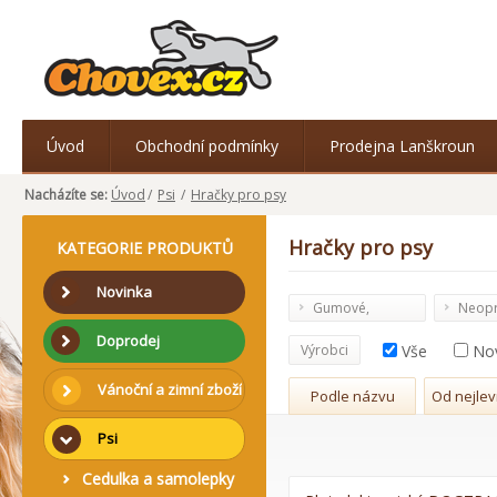
Úvod
Obchodní podmínky
Prodejna Lanškroun
Nacházíte se:
Úvod
/
Psi
/
Hračky pro psy
Hračky pro psy
KATEGORIE PRODUKTŮ
Novinka
Gumové,
Neop
plastové, latex
Doprodej
Výrobci
Vše
No
Vánoční a zimní zboží
Podle názvu
Od nejlev
Psi
Cedulka a samolepky