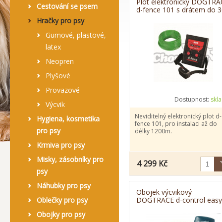
Plot elektronický DOGTRA
Cestování se psem
d-fence 101 s drátem do 
m
Hračky pro psy
Gumové, plastové,
latex
Neopren
Plyšové
Provazové
Dostupnost:
skl
Výcvik
Neviditelný elektronický plot d-
Hygiena, kosmetika
fence 101, pro instalaci až do
pro psy
délky 1200m.
Krmiva pro psy
Misky, zásobníky pro
4 299 Kč
psy
Náhubky pro psy
Obojek výcvikový
Oblečky pro psy
DOGTRACE d-control easy
mini do 200 m
Obojky pro psy