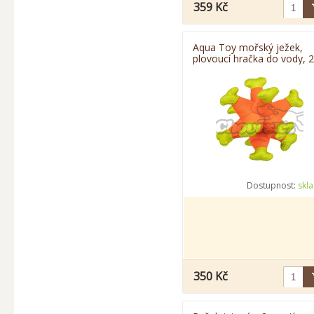
359 Kč
Aqua Toy mořský ježek,
plovoucí hračka do vody, 
cm, oranžová/zelená
Dostupnost:
skl
350 Kč