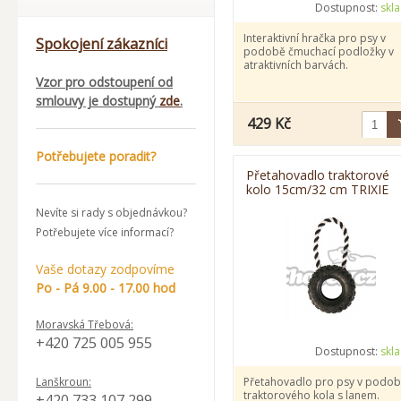
Dostupnost:
skl
Interaktivní hračka pro psy v
Spokojení zákazníci
podobě čmuchací podložky v
atraktivních barvách.
Vzor pro odstoupení od
smlouvy je dostupný
zde
.
429 Kč
Potřebujete poradit?
Přetahovadlo traktorové
kolo 15cm/32 cm TRIXIE
Nevíte si rady s objednávkou?
Potřebujete více informací?
Vaše dotazy zodpovíme
Po - Pá 9.00 - 17.00 hod
Moravská Třebová:
+420 725 005 955
Dostupnost:
skl
Lanškroun:
Přetahovadlo pro psy v podo
traktorového kola s lanem.
+420 733 107 299