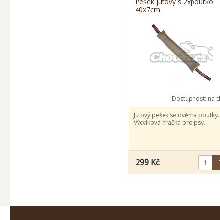
Pešek jutový s 2xpoutko
40x7cm
Dostupnost:
na d
Jutový pešek se dvěma poutky.
Výcviková hračka pro psy.
299 Kč