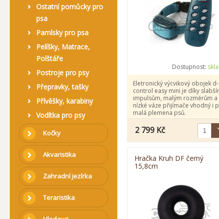
Ostatní pomůcky pro
psa
Pamlsky pro psa
Pelíšky, Matrace,
Polštáře
Dostupnost:
skl
Postroje pro psy
Eletronický výcvikový obojek d-
Přepravky, tašky
control easy mini je díky slabš
impulsům, malým rozměrům a
Přívěšky, karabiny
nízké váze přijímače vhodný i 
malá plemena psů.
Vodítka pro psy
2 799 Kč
Kočky
Akvaristika
Hračka Kruh DF černý
15,8cm
Zahradní jezírka
Teraristika