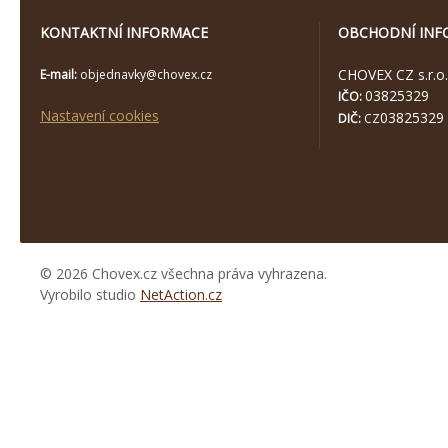
KONTAKTNÍ INFORMACE
OBCHODNÍ INF
CHOVEX CZ s.r.o.
E-mail:
objednavky@chovex.cz
03825329
IČO:
Nastavení cookies
03825329
DIČ:
CZ
© 2026 Chovex.cz všechna práva vyhrazena.
Vyrobilo studio
NetAction.cz
https://www.high-
endrolex.com/26