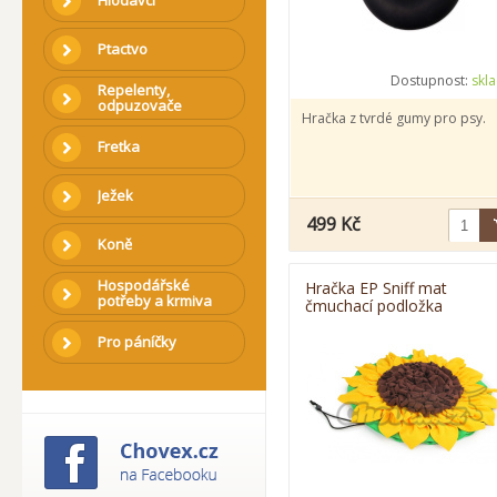
Hlodavci
Ptactvo
Dostupnost:
skl
Repelenty,
odpuzovače
Hračka z tvrdé gumy pro psy.
Fretka
Ježek
499 Kč
Koně
Hospodářské
Hračka EP Sniff mat
potřeby a krmiva
čmuchací podložka
slunečnice skládací 53cm
Pro páníčky